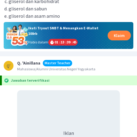
gliserol dan karbohidrat
gliserol dan sabun
gliserol dan asam amino
Ikuti Tryout SNBT & Menangkan E-Wallet
100rb
Klaim
Habis dalam
01
:
13
:
39
:
44
Q. 'Ainillana
Master Teacher
Q'
Mahasiswa/Alumni Universitas Negeri Yogyakarta
Jawaban terverifikasi
Iklan