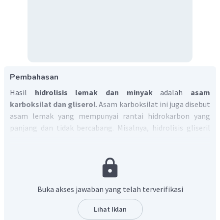
Pembahasan
Hasil
hidrolisis lemak dan minyak
adalah
asam
karboksilat dan gliserol
. Asam karboksilat ini juga disebut
asam lemak yang mempunyai rantai hidrokarbon yang
panjang dan tidak bercabang. Misalnya, hidrolisis gliseril
tristearat akan menghasilkan gliserol dan asam stearat.
Jadi, jawaban yang tepat adalah A.
Buka akses jawaban yang telah terverifikasi
Lihat Iklan