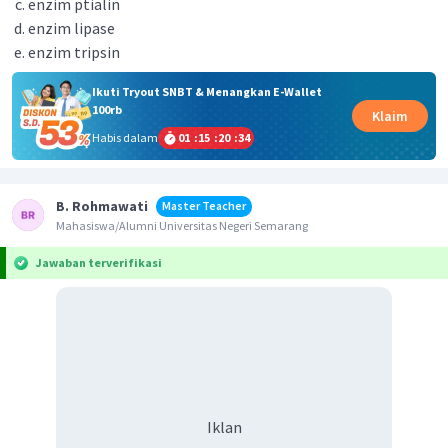
enzim ptialin
enzim lipase
enzim tripsin
Ikuti Tryout SNBT & Menangkan E-Wallet
100rb
Klaim
Habis dalam
01
:
15
:
20
:
34
B. Rohmawati
Master Teacher
Mahasiswa/Alumni Universitas Negeri Semarang
Jawaban terverifikasi
Iklan