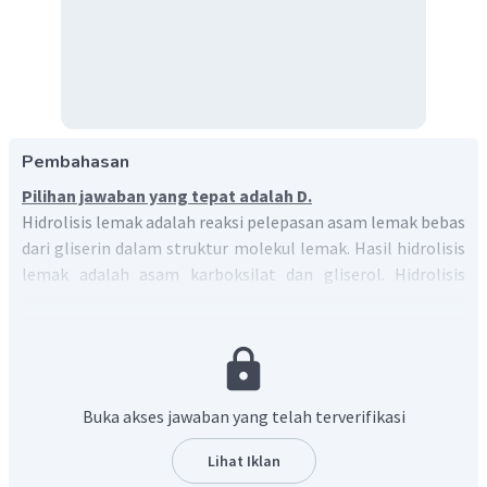
Pembahasan
Pilihan jawaban yang tepat adalah D.
Hidrolisis lemak adalah reaksi pelepasan asam lemak bebas
dari gliserin dalam struktur molekul lemak. Hasil hidrolisis
lemak adalah asam karboksilat dan gliserol. Hidrolisis
lemak dapat dikatalisis dengan enzim lipase yang
merupakan enzim golongan hidrolase. Reaksi hidrolisis
lemak dengan bantuan katalis enzim lipase dapat
dituliskan sebagai berikut:
Buka akses jawaban yang telah terverifikasi
Lihat Iklan