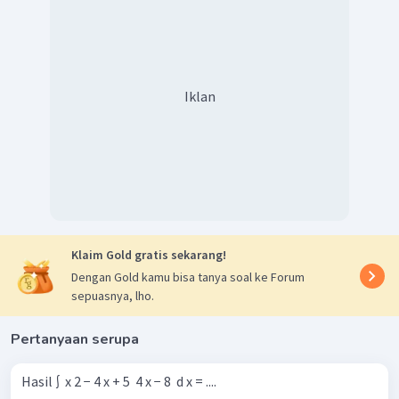
Iklan
Klaim Gold gratis sekarang!
Dengan Gold kamu bisa tanya soal ke Forum
sepuasnya, lho.
Pertanyaan serupa
Hasil ∫ ​ x 2 − 4 x + 5 ​ 4 x − 8 ​ d x = ....