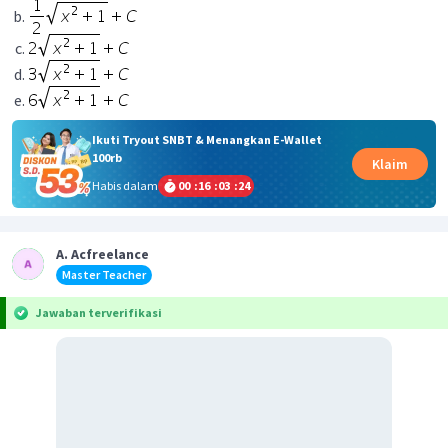
Ikuti Tryout SNBT & Menangkan E-Wallet
100rb
Klaim
Habis dalam
00
:
16
:
03
:
24
A. Acfreelance
Master Teacher
Jawaban terverifikasi