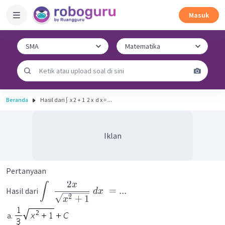
Masuk
Beranda
Hasil dari ∫ ​ x 2 + 1 ​ 2 x ​ d x = ...
Iklan
Pertanyaan
2
x
∫
=
...
Hasil dari
d
x
2
+
1
x