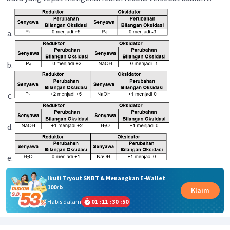
Ikuti Tryout SNBT & Menangkan E-Wallet
100rb
Klaim
Habis dalam
01
:
11
:
30
:
50