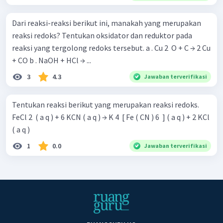
Dari reaksi-reaksi berikut ini, manakah yang merupakan
reaksi redoks? Tentukan oksidator dan reduktor pada
reaksi yang tergolong redoks tersebut. a . Cu 2 ​ O + C → 2 Cu
+ CO b . NaOH + HCl → ...
3
4.3
Jawaban terverifikasi
Tentukan reaksi berikut yang merupakan reaksi redoks.
FeCl 2 ​ ( a q ) + 6 KCN ( a q ) → K 4 ​ [ Fe ( CN ) 6 ​ ] ( a q ) + 2 KCl
( a q )
1
0.0
Jawaban terverifikasi