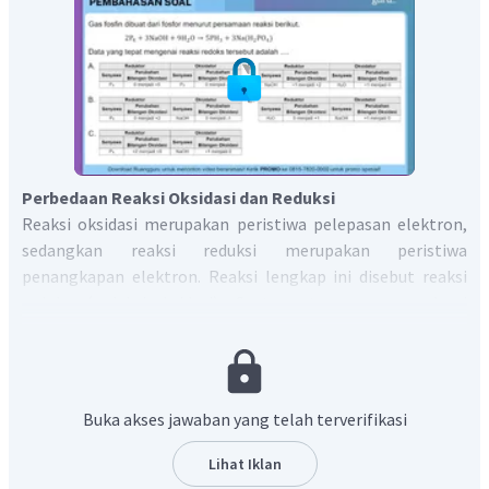
Perbedaan Reaksi Oksidasi dan Reduksi
Reaksi oksidasi merupakan peristiwa pelepasan elektron,
sedangkan reaksi reduksi merupakan peristiwa
penangkapan elektron. Reaksi lengkap ini disebut reaksi
redoks (reduksi-oksidasi). Suatu zat yang mengalami
oksidasi disebut reduktor, karena menyebabkan zat lain
mengalami reduksi atau disebut oksidator.
Bilangan Oksidasi
Bilangan oksidasi (biloks) merupakan muatan yang dimiliki
Buka akses jawaban yang telah terverifikasi
suatu atom yang berikatan dengan perbedaan
keelektronegatifan. Jika dua atom berikatan, maka atom
Lihat Iklan
yang keelektronegatifannya lebih kecil memiliki biloks