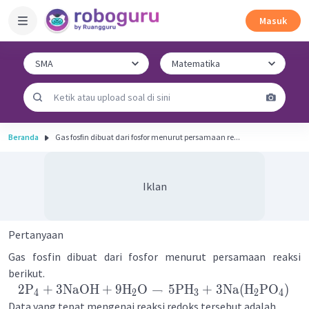
Masuk
Beranda
Gas fosfin dibuat dari fosfor menurut persamaan re...
Iklan
Pertanyaan
Gas fosfin dibuat dari fosfor menurut persamaan reaksi
berikut.
2
P
+
3
NaOH
+
9
H
O
→
5
PH
+
3
Na
(
H
PO
)
4
2
3
2
4
Data yang tepat mengenai reaksi redoks tersebut adalah ...