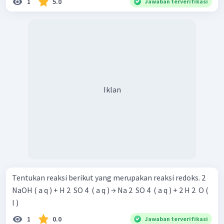
1
5.0
Jawaban terverifikasi
Iklan
Tentukan reaksi berikut yang merupakan reaksi redoks. 2
NaOH ( a q ) + H 2 ​ SO 4 ​ ( a q ) → Na 2 ​ SO 4 ​ ( a q ) + 2 H 2 ​ O (
l )
1
0.0
Jawaban terverifikasi