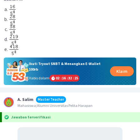
Ikuti Tryout SNBT & Menangkan E-Wallet
100rb
Klaim
Habis dalam
02
:
16
:
32
:
25
A. Salim
Master Teacher
Mahasiswa/Alumni Universitas Pelita Harapan
Jawaban terverifikasi