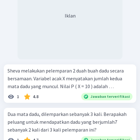
Iklan
Sheva melakukan pelemparan 2 duah buah dadu secara
bersamaan. Variabel acak X menyatakan jumlah kedua
mata dadu yang muncul. Nilai P ( X = 10 ) adalah …
1
4.8
Jawaban terverifikasi
Dua mata dadu, dilemparkan sebanyak 3 kali. Berapakah
peluang untuk mendapatkan dadu yang berjumlah7
sebanyak 2 kali dari 3 kali pelemparan ini?
1
4.7
Jawaban terverifikasi