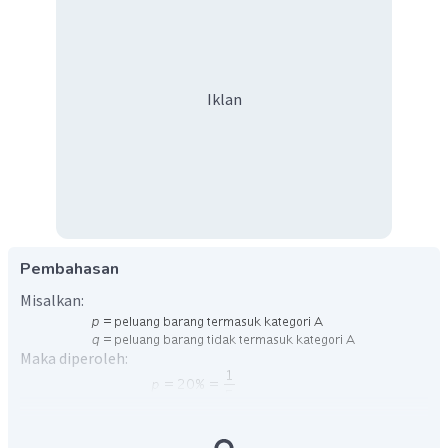
Iklan
Pembahasan
Misalkan:
Maka diperoleh: