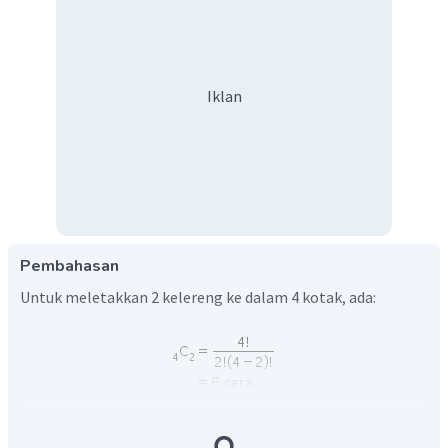
Iklan
Pembahasan
Untuk meletakkan 2 kelereng ke dalam 4 kotak, ada:
Karena kelereng disimpan tidak boleh dalam satu baris dan
satu kolom, maka ada 2 cara, yaitu diletakkan di kotak