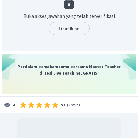
diagonal. Maka peluangnya adalah:
Buka akses jawaban yang telah terverifikasi
Lihat Iklan
Jadi peluang kelereng disimpan tidak boleh dalam satu
baris dan satu kolom adalah
.
Perdalam pemahamanmu bersama Master Teacher
di sesi Live Teaching, GRATIS!
5.0
4
(
2 rating
)