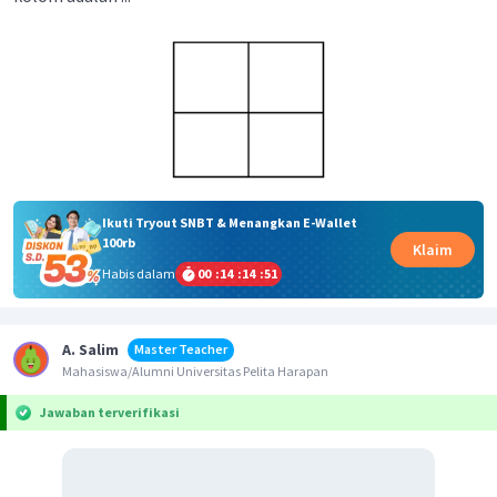
Ikuti Tryout SNBT & Menangkan E-Wallet
100rb
Klaim
Habis dalam
00
:
14
:
14
:
50
A. Salim
Master Teacher
Mahasiswa/Alumni Universitas Pelita Harapan
Jawaban terverifikasi