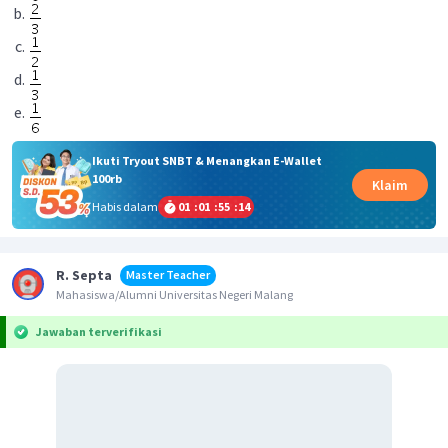
Ikuti Tryout SNBT & Menangkan E-Wallet
100rb
Klaim
Habis dalam
01
:
01
:
55
:
14
R. Septa
Master Teacher
Mahasiswa/Alumni Universitas Negeri Malang
Jawaban terverifikasi