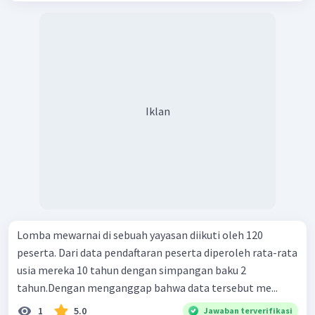
P
(
11
<
<
16
)
Dengan demikian, nilai peluang dari
X
0
,
3674
adalah
.
Iklan
Lomba mewarnai di sebuah yayasan diikuti oleh 120
peserta. Dari data pendaftaran peserta diperoleh rata-rata
usia mereka 10 tahun dengan simpangan baku 2
tahun.Dengan menganggap bahwa data tersebut me...
1
5.0
Jawaban terverifikasi