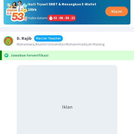
Ikuti Tryout SNBT & Menangkan E-Wallet
100rb
Klaim
Habis dalam
02
:
06
:
36
:
22
D. Rajib
Master Teacher
Mahasiswa/Alumni Universitas Muhammadiyah Malang
Jawaban terverifikasi
Iklan