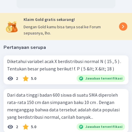
taik garis ke bawah. Pada pertemuan kedua garis di
P
(
<
0
,
2
)
=
0
,
5793
dapatkan nilai
. Dengan cara
Z
P
(
<
0
,
8
)
yang sama untuk mendapatkan nilai
Z
Klaim Gold gratis sekarang!
Dengan Gold kamu bisa tanya soal ke Forum
sepuasnya, lho.
Pertanyaan serupa
Diketahui variabel acak X berdistribusi normal N ( 15 , 5 ) .
Tentukan besar peluang berikut! f. P ( 5 &lt; X &lt; 18 )
2
5.0
Jawaban terverifikasi
Dari data tinggi badan 600 siswa di suatu SMA diperoleh
rata-rata 150 cm dan simpangan baku 10 cm . Dengan
menganggap bahwa data tersebut adalah data populasi
yang berdistribusi normal, carilah banyak...
2
5.0
Jawaban terverifikasi