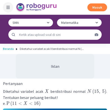
Masuk
Beranda
Diketahui variabel acak X berdistribusi normal N (...
Iklan
Pertanyaan
(
15
,
5
)
Diketahui variabel acak
berdistribusi normal
.
X
N
Tentukan besar peluang berikut!
P
(
11
<
<
16
)
e.
X