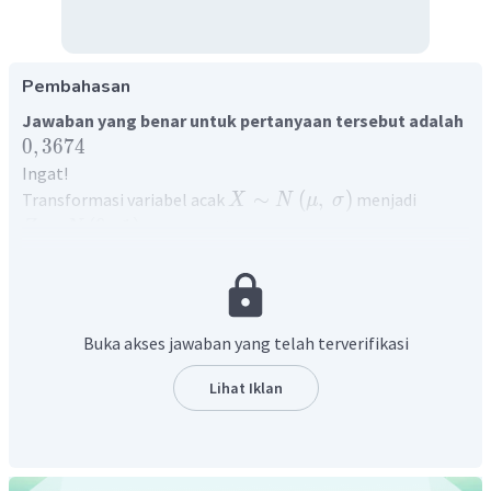
Pembahasan
Jawaban yang benar untuk pertanyaan tersebut adalah
0
,
3674
Ingat!
∼
(
,
)
Transformasi variabel acak
menjadi
X
N
μ
σ
∼
(
0
,
1
)
menggunakan rumus
Z
N
−
X
μ
=
Z
σ
Perhatikan perhitungan berikut ini!
Diketahui:
Buka akses jawaban yang telah terverifikasi
=
11
x
1
=
16
x
2
Lihat Iklan
=
15
μ
=
5
σ
Sehingga
11
−
15
=
z
1
5