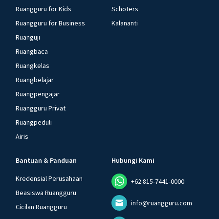
Ruangguru for Kids
Schoters
Ruangguru for Business
Kalananti
Ruanguji
Ruangbaca
Ruangkelas
Ruangbelajar
Ruangpengajar
Ruangguru Privat
Ruangpeduli
Airis
Bantuan & Panduan
Hubungi Kami
Kredensial Perusahaan
+62 815-7441-0000
Beasiswa Ruangguru
info@ruangguru.com
Cicilan Ruangguru