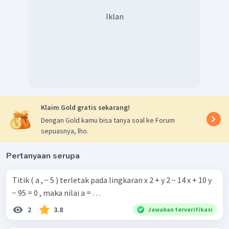
Iklan
Klaim Gold gratis sekarang!
Dengan Gold kamu bisa tanya soal ke Forum
sepuasnya, lho.
Pertanyaan serupa
Titik ( a , − 5 ) terletak pada lingkaran x 2 + y 2 − 14 x + 10 y
− 95 = 0 , maka nilai a = …
2
3.8
Jawaban terverifikasi