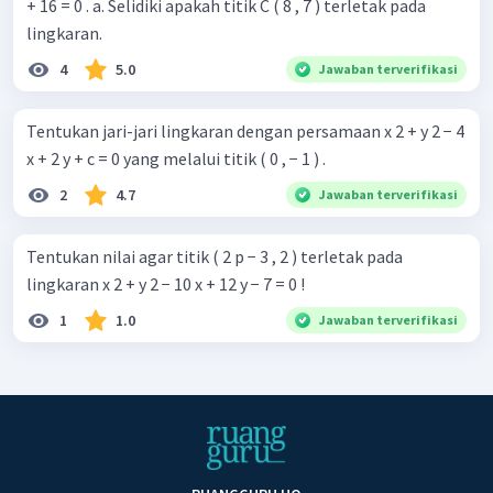
+ 16 = 0 . a. Selidiki apakah titik C ( 8 , 7 ) terletak pada
lingkaran.
4
5.0
Jawaban terverifikasi
Tentukan jari-jari lingkaran dengan persamaan x 2 + y 2 − 4
x + 2 y + c = 0 yang melalui titik ( 0 , − 1 ) .
2
4.7
Jawaban terverifikasi
Tentukan nilai agar titik ( 2 p − 3 , 2 ) terletak pada
lingkaran x 2 + y 2 − 10 x + 12 y − 7 = 0 !
1
1.0
Jawaban terverifikasi