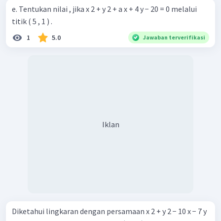
e. Tentukan nilai , jika x 2 + y 2 + a x + 4 y − 20 = 0 melalui
titik ( 5 , 1 ) .
1
5.0
Jawaban terverifikasi
Iklan
Diketahui lingkaran dengan persamaan x 2 + y 2 − 10 x − 7 y