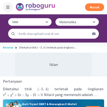
Masuk
Beranda
Diketahui titik ( − 5 , k ) terletak pada lingkara...
Iklan
Pertanyaan
Diketahui titik
terletak pada lingkaran
(
−
5
,
)
k
. Nilai
k
yang memenuhi adalah
2
2
+
+
2
−
5
−
21
=
0
…
x
y
x
y
Ikuti Tryout SNBT & Menangkan E-Wallet