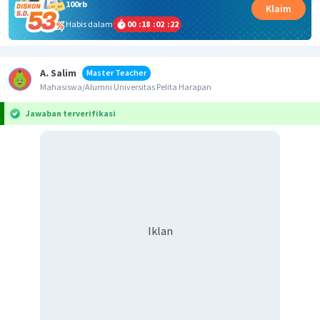
100rb
Klaim
Habis dalam
00
:
18
:
02
:
22
A. Salim
Master Teacher
Mahasiswa/Alumni Universitas Pelita Harapan
Jawaban terverifikasi
Iklan