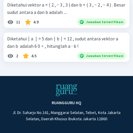
Diketahui vektor a = ( 2 , − 3 , 3 ) dan b = ( 3 , − 2 , − 4 ) . Besar
sudut antara a dan b adalah ....
11
4.9
Jawaban terverifikasi
Diketahui ∣ a ​ ∣ = 5 dan ∣ b ∣ = 12 , sudut antara vektor a ​
dan b ​ adalah 6 0 ∘ , hitunglah a ⋅ b !
2
4.5
Jawaban terverifikasi
RUANGGURU HQ
Jl. Dr. Saharjo No.161, Manggarai Selatan, Tebet, Kota Jakarta
Selatan, Daerah Khusus Ibukota Jakarta 12860