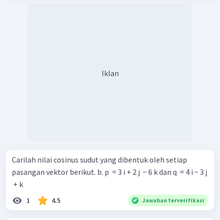
Jadi, sinus sudut antara
dan
adalah
.
a
b
Iklan
Carilah nilai cosinus sudut yang dibentuk oleh setiap
pasangan vektor berikut. b. p ​ = 3 i + 2 j ​ − 6 k dan q ​ = 4 i − 3 j
​ + k
1
4.5
Jawaban terverifikasi