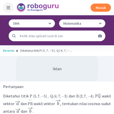
Masuk
Beranda
Diketahui titik P ( 5 , 7 , − 5 ) , Q ( 4 , 7 , − ...
Iklan
Pertanyaan
Diketahui titik
dan
.
wakil
P
(
5
,
7
,
−
5
)
,
Q
(
4
,
7
,
−
3
)
R
(
2
,
7
,
−
4
)
PQ
→
vektor
dan
wakil vektor
, tentukan nilai cosinus sudut
a
b
PR
antara
dan
.
a
b