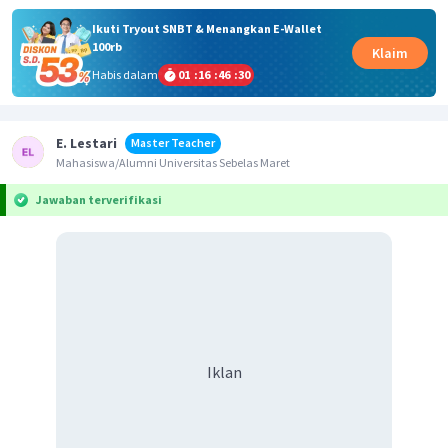
Ikuti Tryout SNBT & Menangkan E-Wallet
100rb
Klaim
Habis dalam
01
:
16
:
46
:
30
E. Lestari
Master Teacher
Mahasiswa/Alumni Universitas Sebelas Maret
Jawaban terverifikasi
Iklan