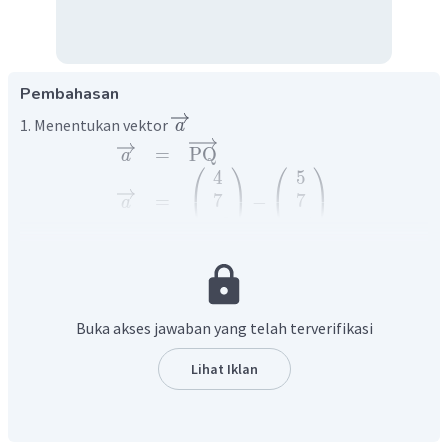
Pembahasan
1. Menentukan vektor
a
=
PQ
a
⎛
⎞
⎛
⎞
4
5
7
7
=
−
⎝
⎠
⎝
⎠
a
−
3
−
5
⎛
⎞
−
1
0
=
⎝
⎠
a
2
2. Menentukan vektor
b
Buka akses jawaban yang telah terverifikasi
=
PR
b
⎛
⎞
⎛
⎞
Lihat Iklan
2
5
7
7
=
−
⎝
⎠
⎝
⎠
b
−
4
−
5