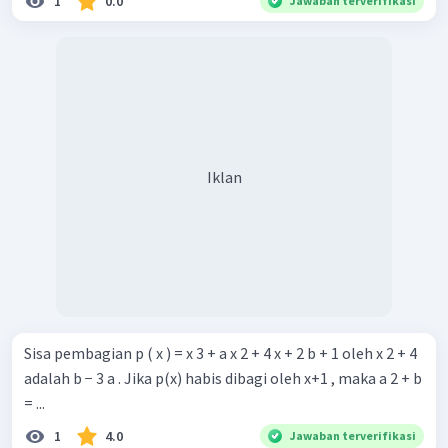
1
0.0
Jawaban terverifikasi
Iklan
Sisa pembagian p ( x ) = x 3 + a x 2 + 4 x + 2 b + 1 oleh x 2 + 4
adalah b − 3 a . Jika p(x) habis dibagi oleh x+1 , maka a 2 + b
= ...
1
4.0
Jawaban terverifikasi