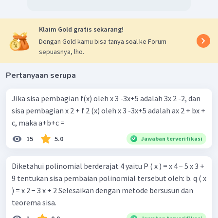
Klaim Gold gratis sekarang!
Dengan Gold kamu bisa tanya soal ke Forum
sepuasnya, lho.
Pertanyaan serupa
Jika sisa pembagian f(x) oleh x 3 -3x+5 adalah 3x 2 -2, dan
sisa pembagian x 2 + f 2 (x) oleh x 3 -3x+5 adalah ax 2 + bx +
c, maka a+b+c =
15
5.0
Jawaban terverifikasi
Diketahui polinomial berderajat 4 yaitu P ( x ) = x 4 − 5 x 3 +
9 tentukan sisa pembaian polinomial tersebut oleh: b. q ( x
) = x 2 − 3 x + 2 Selesaikan dengan metode bersusun dan
teorema sisa.