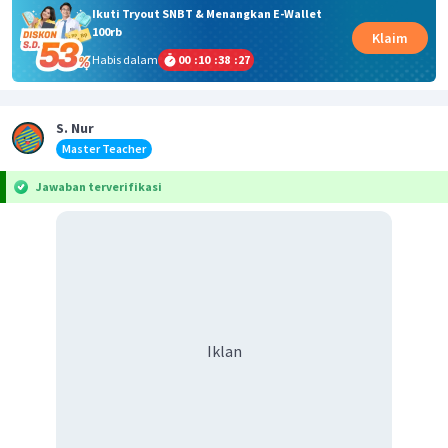
Ikuti Tryout SNBT & Menangkan E-Wallet
100rb
Klaim
Habis dalam
00
:
10
:
38
:
27
S. Nur
Master Teacher
Jawaban terverifikasi
Iklan