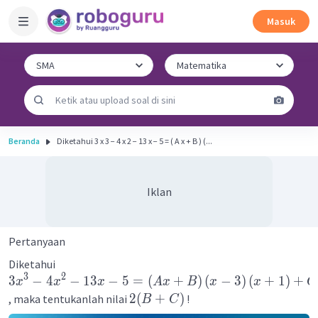
Masuk
Beranda
Diketahui 3 x 3 − 4 x 2 − 13 x − 5 = ( A x + B ) (...
Iklan
Pertanyaan
Diketahui
3
2
3
−
4
−
13
−
5
=
(
+
)
(
−
3
)
(
+
1
)
+
x
x
x
A
x
B
x
x
C
2
(
+
)
, maka tentukanlah nilai
!
B
C