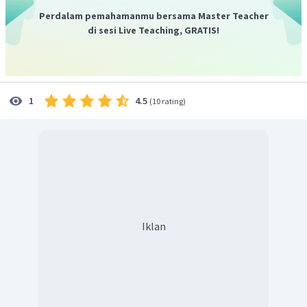
Perdalam pemahamanmu bersama Master Teacher
di sesi Live Teaching, GRATIS!
Maka, nilai
adalah 6
4.5
1
(
10 rating
)
Iklan