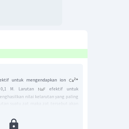
fektif untuk mengendapkan ion
,1 M. Larutan
efektif untuk
ghasilkan nilai kelarutan yang paling
arutan suatu zat maka zat tersebut akan
dap. Jumlah maksimum zat terlarut
lam sejumlah pelarut disebut dengan
kelarutan (
K
) merupakan perkalian dari
sp