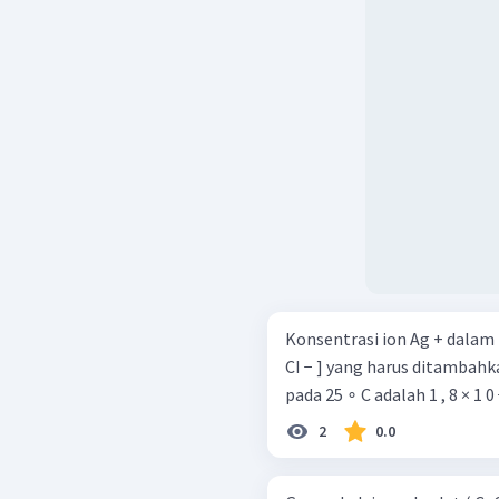
Jadi, jawaban tepat ada
Konsentrasi ion Ag + dalam la
CI − ] yang harus ditambahk
pada 25 ∘ C adalah 1 , 8 × 1 0 
2
0.0