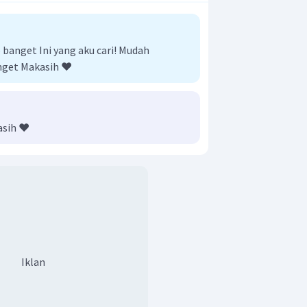
2
−
O
]
3
(
0
,
1
)
anget Ini yang aku cari! Mudah
nget Makasih ❤️
asih ❤️
2
−
SO
4
2
−
]
4
0
,
1
)
Iklan