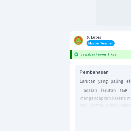
S. Lubis
Master Teacher
Jawaban terverifikasi
Pembahasan
Larutan yang paling e
adalah larutan
0
mengendapkan karena men
kecil. Semakin kecil kel
semakin mudah mengen
yang dapat terlarut da
kelarutan (
s
). Hasil kali 