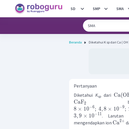
SD
SMP
SMA
Beranda
Diketahui K sp dari Ca ( OH ) 2
Pertanyaan
Ca
(
O
Diketahui
K
dari
sp
CaF
berturu
2
−
6
−
9
8
×
1
0
;
4
,
8
×
1
0
;
−
11
3
,
9
×
1
0
. Larutan 
2
+
Ca
mengendapkan ion
da