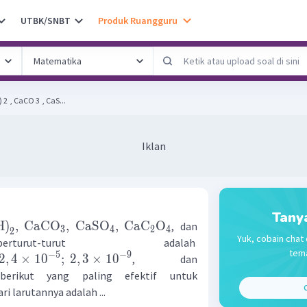
UTBK/SNBT
Produk Ruangguru
 ​ , CaCO 3 ​ , CaS...
Iklan
Tany
H
)
,
CaCO
,
CaSO
,
CaC
O
, dan
3
4
2
4
2
Yuk, cobain chat 
t-turut adalah
tema
−
5
−
9
2
,
4
×
1
0
;
2
,
3
×
1
0
, dan
berikut yang paling efektif untuk
C
ri larutannya adalah ...