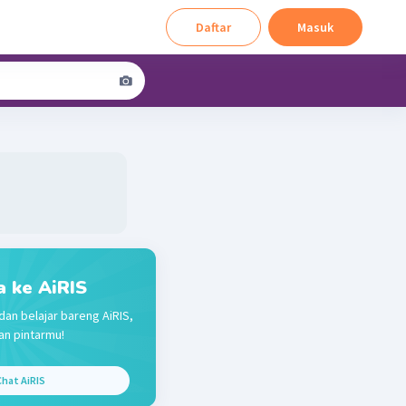
Daftar
Masuk
a ke AiRIS
dan belajar bareng AiRIS,
n pintarmu!
hat AiRIS