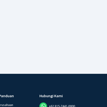
Panduan
Hubungi Kami
erusahaan
+62 815-7441-0000