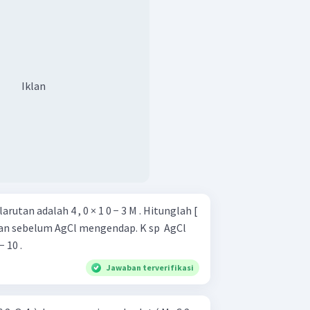
lah E.
Iklan
rutan adalah 4 , 0 × 1 0 − 3 M . Hitunglah [
an sebelum AgCl mengendap. K sp ​ AgCl
− 10 .
Jawaban terverifikasi