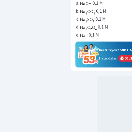
0,1 M
0,1 M
0,1 M
0,1 M
0,1 M
Ikuti Tryout SNBT 
Habis dalam
00
:
2