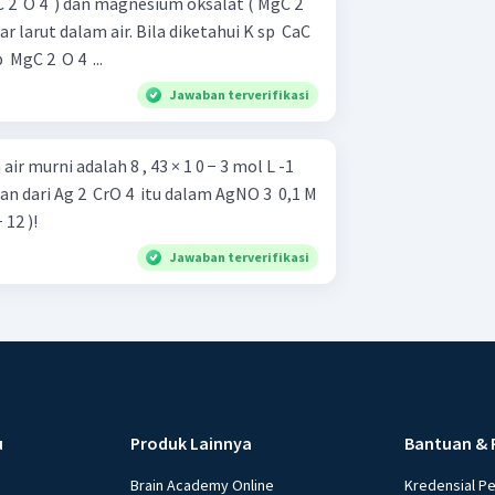
 ​ O 4 ​ ) dan magnesium oksalat ( MgC 2 ​
r larut dalam air. Bila diketahui K sp ​ CaC
​ MgC 2 ​ O 4 ​ ...
Jawaban terverifikasi
 air murni adalah 8 , 43 × 1 0 − 3 mol L -1
 dari Ag 2 ​ CrO 4 ​ itu dalam AgNO 3 ​ 0,1 M
− 12 )!
Jawaban terverifikasi
u
Produk Lainnya
Bantuan & 
Brain Academy Online
Kredensial P