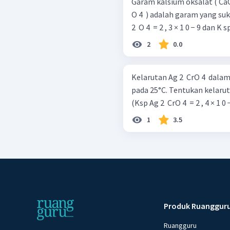
Garam kalsium oksalat ( CaC 2
O 4 ​ ) adalah garam yang suka
2 ​ O 4 ​ = 2 , 3 × 1 0 − 9 dan K sp 
2
0.0
Kelarutan Ag 2 ​ CrO 4 ​ dalam
pada 25°C. Tentukan kelarutan
(Ksp Ag 2 ​ CrO 4 ​ = 2 , 4 × 1 0 
1
3.5
Produk Ruanggur
Ruangguru