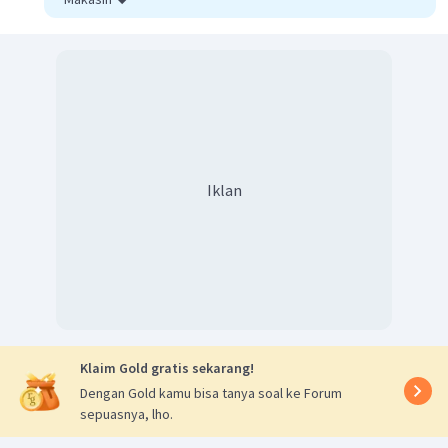
Jadi, asimtot datar dan asimtot tegak grafik fungsi
berpotongan di titik
Iklan
Klaim Gold gratis sekarang!
Dengan Gold kamu bisa tanya soal ke Forum
sepuasnya, lho.