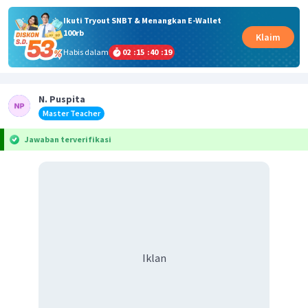
Ikuti Tryout SNBT & Menangkan E-Wallet
100rb
Klaim
Habis dalam
02
:
15
:
40
:
19
N. Puspita
Master Teacher
Jawaban terverifikasi
Iklan