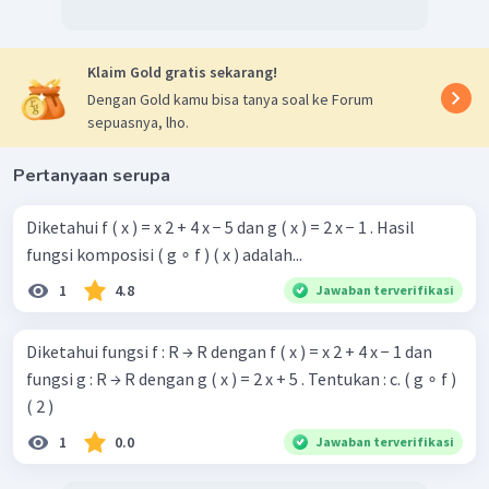
Klaim Gold gratis sekarang!
Dengan Gold kamu bisa tanya soal ke Forum
sepuasnya, lho.
Pertanyaan serupa
Diketahui f ( x ) = x 2 + 4 x − 5 dan g ( x ) = 2 x − 1 . Hasil
fungsi komposisi ( g ∘ f ) ( x ) adalah...
1
4.8
Jawaban terverifikasi
Diketahui fungsi f : R → R dengan f ( x ) = x 2 + 4 x − 1 dan
fungsi g : R → R dengan g ( x ) = 2 x + 5 . Tentukan : c. ( g ∘ f )
( 2 )
1
0.0
Jawaban terverifikasi