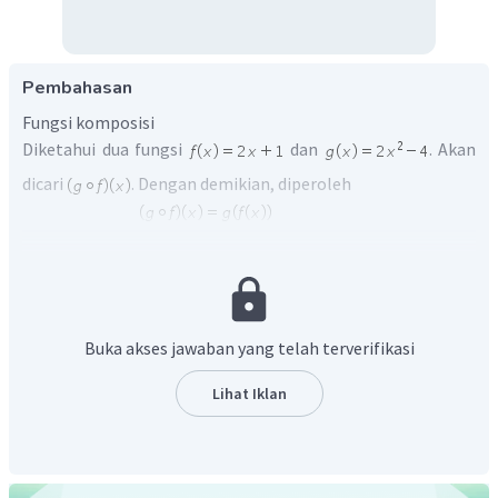
Pembahasan
Fungsi komposisi
Diketahui dua fungsi
dan
. Akan
dicari
. Dengan demikian, diperoleh
Buka akses jawaban yang telah terverifikasi
Jadi,
.
Lihat Iklan