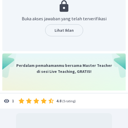
Di antara Ag dan Mg, potensial reduksi Ag lebih besar
daripada Mg sehingga Ag akan menjadi katode dan
tereduksi, sedangkan Mg akan menjadi anode dan
Buka akses jawaban yang telah terverifikasi
teroksidasi. Reaksinya adalah sebagai berikut.
Lihat Iklan
Jadi, reaksi sel dari Ag dan Mg adalah
Perdalam pemahamanmu bersama Master Teacher
di sesi Live Teaching, GRATIS!
4.8
1
(
5 rating
)