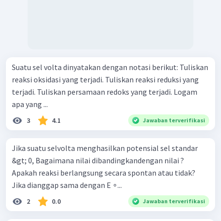
Suatu sel volta dinyatakan dengan notasi berikut: Tuliskan
reaksi oksidasi yang terjadi. Tuliskan reaksi reduksi yang
terjadi. Tuliskan persamaan redoks yang terjadi. Logam
apa yang ...
3
4.1
Jawaban terverifikasi
Jika suatu selvolta menghasilkan potensial sel standar
&gt; 0, Bagaimana nilai dibandingkandengan nilai ?
Apakah reaksi berlangsung secara spontan atau tidak?
Jika dianggap sama dengan E ∘...
2
0.0
Jawaban terverifikasi