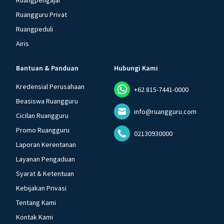
Ruangpengajar
Ruangguru Privat
Ruangpeduli
Airis
Bantuan & Panduan
Hubungi Kami
Kredensial Perusahaan
+62 815-7441-0000
Beasiswa Ruangguru
info@ruangguru.com
Cicilan Ruangguru
Promo Ruangguru
02130930000
Laporan Kerentanan
Layanan Pengaduan
Syarat & Ketentuan
Kebijakan Privasi
Tentang Kami
Kontak Kami