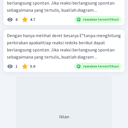
berlangsung spontan. Jika reaksi berlangsung spontan
sebagaimana yang tertulis, buatlah diagram ...
8
4.7
Jawaban terverifikasi
Dengan hanya melihat deret besarya E°tanpa menghitung
perkirakan apakahtiap reaksi redoks berikut dapat
berlangsung spontan. Jika reaksi berlangsung spontan
sebagaimana yang tertulis, buatlah diagram ...
1
5.0
Jawaban terverifikasi
Iklan