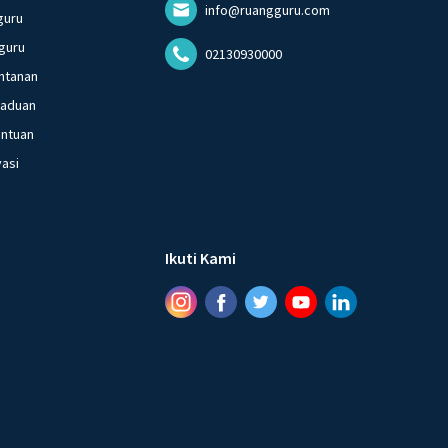
info@ruangguru.com
guru
guru
02130930000
ntanan
gaduan
entuan
vasi
Ikuti Kami