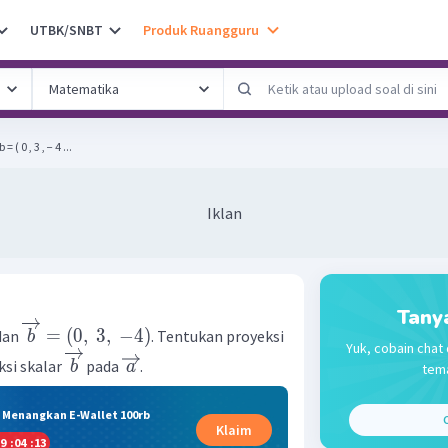
UTBK/SNBT
Produk Ruangguru
 ( 0 , 3 , − 4 ...
Iklan
Tany
=
(
0
,
3
,
−
4
)
dan
. Tentukan proyeksi
b
Yuk, cobain chat 
ksi skalar
pada
.
b
a
tema
& Menangkan E-Wallet 100rb
C
Klaim
9
:
04
:
12