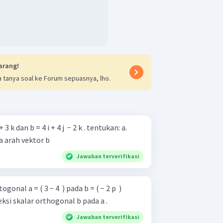
arang!
 tanya soal ke Forum sepuasnya, lho.
 3 k dan b = 4 i + 4 j ​ − 2 k . tentukan: a.
a arah vektor b
Jawaban terverifikasi
onal a = ( 3 − 4 ​ ) pada b = ( − 2 p ​ )
ntukanproyeksi skalar orthogonal b pada a .
Jawaban terverifikasi