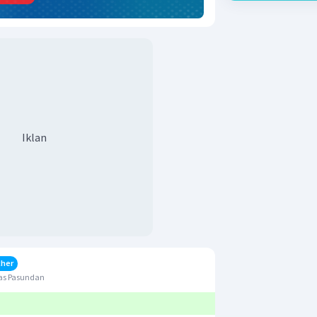
Iklan
cher
as Pasundan