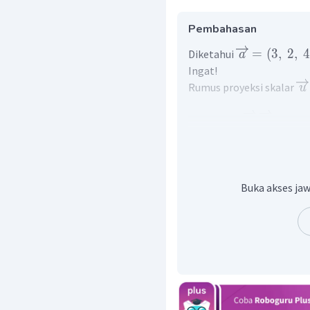
Pembahasan
=
(
3
,
2
,
Diketahui
a
Ingat!
Rumus proyeksi skalar
u
.
u
v
∣
∣
=
c
∣
∣
∣
∣
v
∣
∣
Sehingga:
Buka akses jaw
Proyeksi skalar
pad
a
∣
∣
c
∣
∣
pada
a