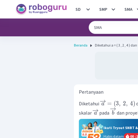
SD
SMP
SMA
Beranda
Diketahui a = ( 3 , 2 , 4 ) dan b =
Pertanyaan
=
(
3
,
2
,
4
)
Diketahui
a
skalar
pada
dan proye
a
b
Ikuti Tryout SNBT 
Habis dalam
00
:
1