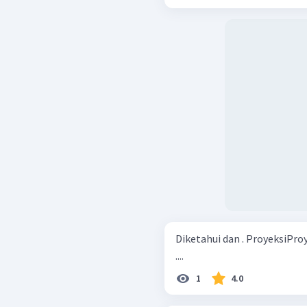
Diketahui dan . ProyeksiProy
....
1
4.0