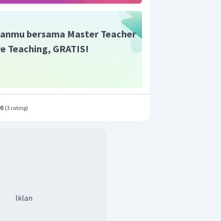
25
−
10
=
5
=
−
2
anmu bersama Master Teacher
ive Teaching, GRATIS!
.
a
b
=
∣
∣
a
a
3
×
0
+
2
×
3
+
4
×
(
−
4
)
=
2
2
2
3
+
2
+
4
0
+
6
−
16
=
29
.6
(
3 rating
)
−
10
=
29
29
10
=
−
×
29
29
10
=
−
29
29
−
2
i skalar
pada
adalah
dan
a
b
10
−
29
ah
.
29
Iklan