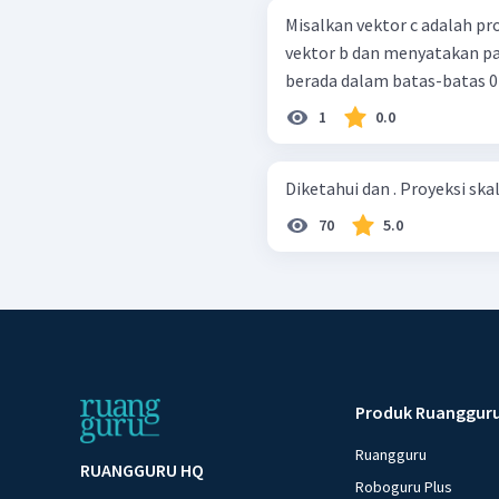
Misalkan vektor c adalah pr
vektor b dan menyatakan panjang vektor c
berada dalam batas-batas 0 ≤ p 
1
0.0
Diketahui dan . Proyeksi ska
70
5.0
Produk Ruanggur
Ruangguru
RUANGGURU HQ
Roboguru Plus