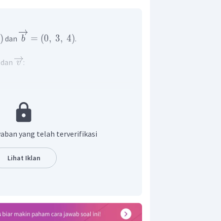
4
)
=
(
0
,
3
,
4
)
dan
.
b
dan
:
v
aban yang telah terverifikasi
a
.
b
Lihat Iklan
.
a
b
=
∣
∣
b
b
∣
∣
3
×
0
+
2
×
3
+
4
×
(
−
4
)
=
2
2
2
0
+
3
+
(
−
4
)
0
+
6
−
16
=