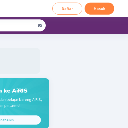
Daftar
Masuk
a ke AiRIS
dan belajar bareng AiRIS,
n pintarmu!
hat AiRIS