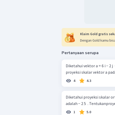
Klaim Gold gratis sek
Dengan Gold kamu bisa
Pertanyaan serupa
Diketahui vektor a = 6 i − 2 j ​ +
proyeksi skalar vektor a pad
4
4.3
Diketahui proyeksi skalar ortog
adalah − 2 5 ​ . Te
1
5.0