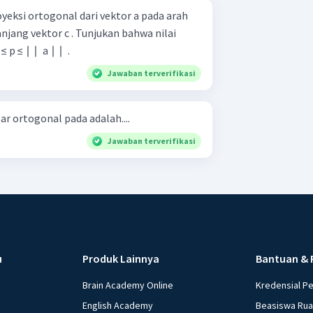
oyeksi ortogonal dari vektor a pada arah
 . Tunjukan bahwa nilai
≤ ∣ ∣ ​ a ∣ ∣ ​ .
Jawaban terverifikasi
lar ortogonal pada adalah....
Jawaban terverifikasi
u
Produk Lainnya
Bantuan & 
Brain Academy Online
Kredensial P
English Academy
Beasiswa Ru