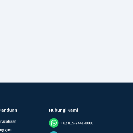
Panduan
Hubungi Kami
erusahaan
+62 815-7441-0000
angguru