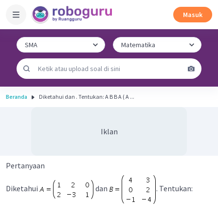
Masuk
Beranda
Diketahui dan . Tentukan: A B B A ( A ...
Iklan
Pertanyaan
Diketahui
dan
. Tentukan: