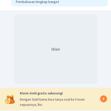
Pembahasan lengkap banget
c.
⎛
⎛
⎞
⎞
T
4
3
1
2
0
(
)
T
0
2
(
)
=
×
⎝
⎝
⎠
⎠
A
B
2
−
3
1
−
1
−
4
T
4
7
(
(
)
)
=
7
−
4
4
7
(
)
=
7
−
4
Iklan
d.
⎛
⎞
T
4
3
T
1
2
0
(
)
T
T
0
2
=
×
⎝
⎠
B
A
2
−
3
1
−
1
−
4
⎛
⎞
1
2
4
0
−
1
(
)
2
−
3
=
×
⎝
⎠
3
2
−
4
0
1
Klaim Gold gratis sekarang!
4.1
+
0.2
+
(
−
1
)
.0
4.2
+
0.
(
−
3
)
+
(
−
(
Dengan Gold kamu bisa tanya soal ke Forum
=
3.1
+
2.2
+
(
−
4
)
.0
3.2
+
2.
(
−
3
)
+
(
−
sepuasnya, lho.
4
7