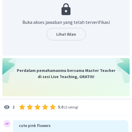
⎛
⎞
4
3
1
2
0
(
)
0
2
=
×
⎝
⎠
A
B
2
−
3
1
−
1
−
4
Buka akses jawaban yang telah terverifikasi
1.4
+
2.0
+
0.
−
1
1.3
+
2.2
+
0
(
=
2.4
+
(
−
3
)
.0
+
1.
(
−
1
)
2.3
+
(
−
3
)
.2
+
Lihat Iklan
4
7
(
)
=
7
−
4
b.
⎛
⎞
4
3
1
2
0
(
)
Perdalam pemahamanmu bersama Master Teacher
0
2
=
×
⎝
⎠
B
A
2
−
3
1
di sesi Live Teaching, GRATIS!
−
1
−
4
⎛
4.1
+
3.2
4.2
+
3
(
−
3
)
4.0
0.1
+
2.2
0.2
+
2.
(
−
3
)
0.0
=
⎝
(
−
1
)
.1
+
(
−
4
)
.2
(
−
1
)
.2
+
(
−
4
)
.
(
−
3
)
(
−
1
)
.0
⎛
⎞
5.0
10
−
1
3
2
(
2 rating
)
4
−
6
2
=
⎝
⎠
−
9
10
−
4
cute pink flowers