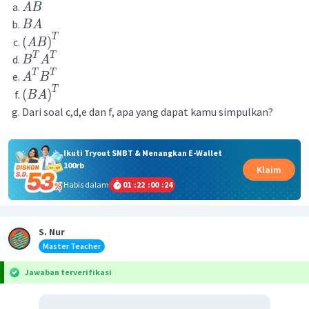
A
B
B
A
T
(
)
A
B
T
T
B
A
T
T
A
B
T
(
)
B
A
Dari
soal
c
,
d
,
e
dan
f
,
apa
yang
dapat
kamu
simpulkan
?
Ikuti Tryout SNBT & Menangkan E-Wallet
100rb
Klaim
Habis dalam
01
:
22
:
00
:
23
S. Nur
Master Teacher
Jawaban terverifikasi