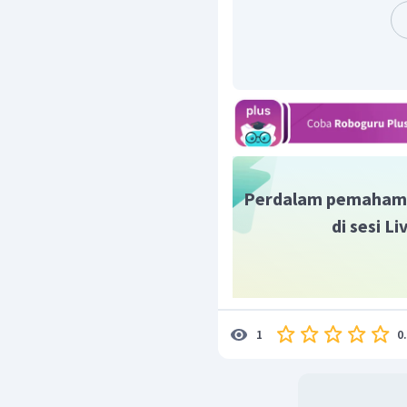
Kemudian, dengan menggunak
sebagai berikut.
Perdalam pemaham
Berdasarkan panjang sisi di at
di sesi L
maka nilai
0
1
Dengan demikian, nilai dari