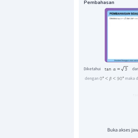
Pembahasan
Diketahui
da
dengan
maka d
Lalu, dengan menggunakan def
Buka akses jaw