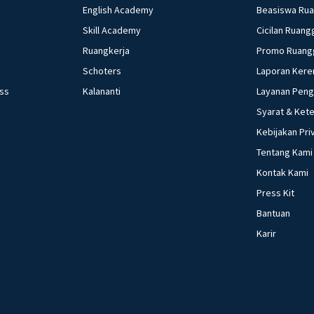
English Academy
Beasiswa Ru
Skill Academy
Cicilan Ruang
Ruangkerja
Promo Ruang
Schoters
Laporan Kere
ess
Kalananti
Layanan Pen
Syarat & Ket
Kebijakan Pri
Tentang Kami
Kontak Kami
Press Kit
Bantuan
Karir