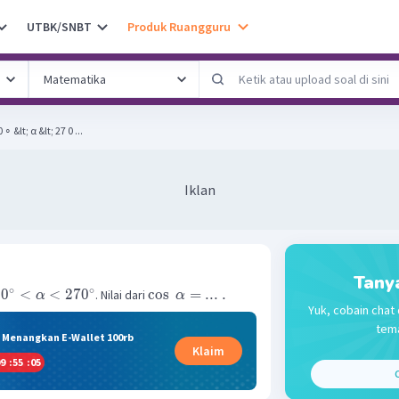
UTBK/SNBT
Produk Ruangguru
∘ &lt; α &lt; 27 0 ...
Iklan
Tany
∘
∘
8
0
<
<
27
0
cos
=
...
.
. Nilai dari
α
α
Yuk, cobain chat 
tema
& Menangkan E-Wallet 100rb
Klaim
9
:
55
:
05
C