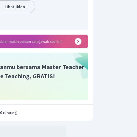
Lihat Iklan
an teorema pythagoras, panjang sisi miring
anmu bersama Master Teacher
as, nilai
sebagai berikut.
ive Teaching, GRATIS!
sebagai berikut.
.0
(
0 rating
)
adalah
.