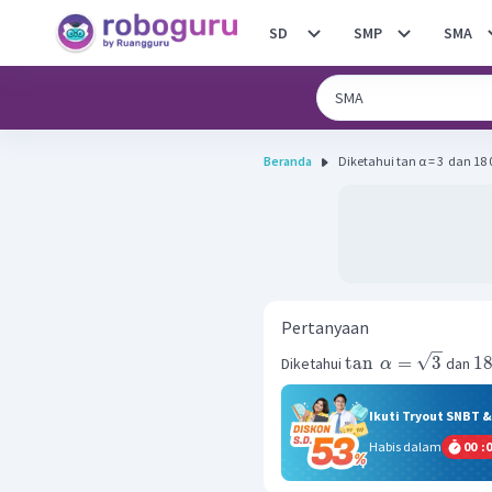
SD
SMP
SMA
Beranda
Diketahui tan α = 3 ​ dan 18 0 
Pertanyaan
tan
=
3
1
Diketahui
dan
α
Ikuti Tryout SNBT 
Habis dalam
00
:
0