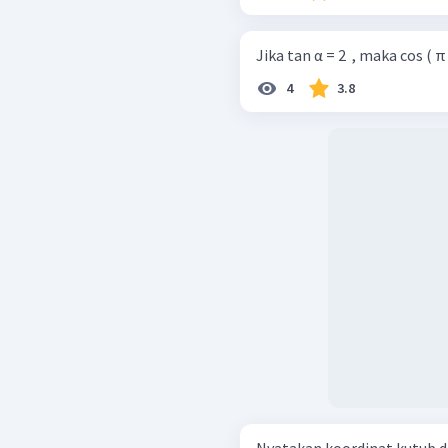
Jika tan α = 2 ​ , maka cos ( π + 
4
3.8