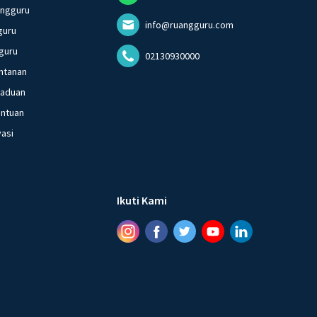
angguru
info@ruangguru.com
guru
guru
02130930000
ntanan
gaduan
entuan
vasi
Ikuti Kami