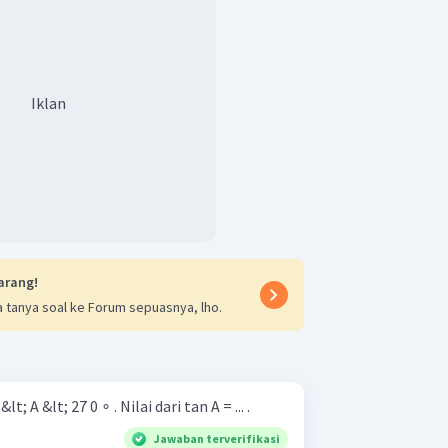
Iklan
arang!
 tanya soal ke Forum sepuasnya, lho.
lt; A &lt; 27 0 ∘ . Nilai dari tan A = ... .
Jawaban terverifikasi