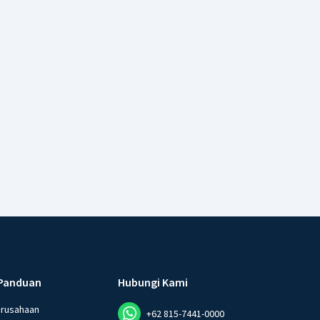
Panduan
Hubungi Kami
erusahaan
+62 815-7441-0000