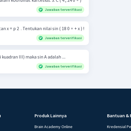
Nyatakan koordinat kutub dalam koordinat kartesius. 3. C ( 4 , 24 0 ∘ )
Jawaban terverifikasi
 x = p 2 ​ . Tentukan nilai sin ( 18 0 ∘ + x ) !
Jawaban terverifikasi
i kuadran III) maka sin A adalah ....
Jawaban terverifikasi
u
Produk Lainnya
Bantuan & 
Brain Academy Online
Kredensial P