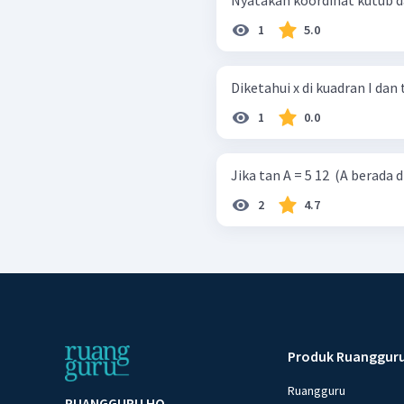
1
5.0
Diketahui x di kuadran I dan tan
1
0.0
Jika tan A = 5 12 ​ (A berada d
2
4.7
Produk Ruanggur
Ruangguru
RUANGGURU HQ