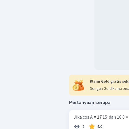
Klaim Gold gratis sek
Dengan Gold kamu bisa
Pertanyaan serupa
Jika cos A = 17 15 ​ dan 18 0 ∘ &
2
4.0