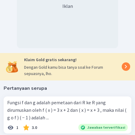
Iklan
Klaim Gold gratis sekarang!
Dengan Gold kamu bisa tanya soal ke Forum
sepuasnya, lho.
Pertanyaan serupa
Fungsi f dan g adalah pemetaan dari R ke R yang
dirumuskan oleh f ( x ) = 3 x + 2 dan ( x ) = x + 3 , maka nilai (
g o f ) ( − 1 ) adalah ...
1
3.0
Jawaban terverifikasi