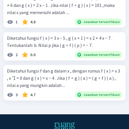
+ 6 dan g ( x ) = 2 x − 1 . Jika nilai ( f ∘ g ) ( x ) = 101 ,maka
nilai x yang memenuhi adalah ....
1
4.8
Jawaban terverifikasi
Diketahui fungsi f ( x ) = 3 x − 5 , g ( x + 1 ) = x 2 + 4 x − 7 .
Tentukanlah: b. Nilai p jika ( g ∘ f ) ( p ) = − 7 .
2
0.0
Jawaban terverifikasi
Diketahui fungsi f dan g dalam x , dengan rumus f ( x ) = x 3 ​
, x  = 0 dan g ( x ) = x − 4 . Jika ( f ∘ g ) ( a ) = ( g ∘ f ) ( a ) ,
nilai a yang mungkin adalah ...
3
4.7
Jawaban terverifikasi