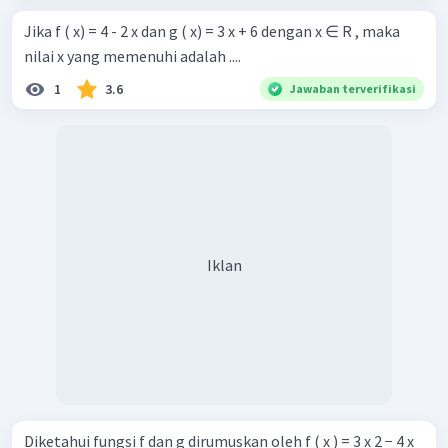
Jika f ( x) = 4 - 2 x dan g ( x) = 3 x + 6 dengan x ∈ R , maka
nilai x yang memenuhi adalah ....
1
3.6
Jawaban terverifikasi
Iklan
Diketahui fungsi f dan g dirumuskan oleh f ( x ) = 3 x 2 − 4 x