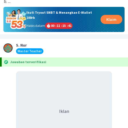
...
Ikuti Tryout SNBT & Menangkan E-Wallet
100rb
Klaim
Habis dalam
00
:
11
:
15
:
41
S. Nur
Master Teacher
Jawaban terverifikasi
Iklan