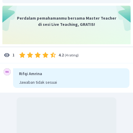
Perdalam pemahamanmu bersama Master Teacher
di sesi Live Teaching, GRATIS!
Jadi, nilai
yang memenuhi adalah
dan
.
4.2
1
(
4 rating
)
Rifqi Amrina
Jawaban tidak sesuai