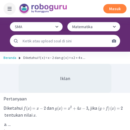
Masuk
Beranda
Diketahui f ( x ) = x − 2 dan g ( x ) = x 2 + 4 x ...
Iklan
Pertanyaan
Diketahui
dan
, jika
2
(
)
=
−
2
(
)
=
+
4
−
3
(
∘
)
(
)
=
2
f
x
x
g
x
x
x
g
f
x
tentukan nilai
.
x
...