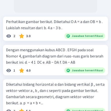
Perhatikan gambar berikut. Diketahui O A = a dan OB = b .
Lukislah resultan dari: b. 4 a − 3 b .
2
3.0
Jawaban terverifikasi
Dengan menggunakan kubus ABCD . EFGH pada soal
Nomor 4, gambarlah diagram dari ruas-ruas garis berarah
berikut ini. d. − 4 1 ​ DC e. AB − DA f. DA − AB
1
4.0
Jawaban terverifikasi
Diketahui bidang horizontal α dan bidang vertikal β , serta
vektor-vektor a , b , dan c seperti pada gambar berikut.
Gambarlah secara geometri, diagram vektor-vektor
berikut. a. p ​ = a + b +...
Jawaban terverifikasi