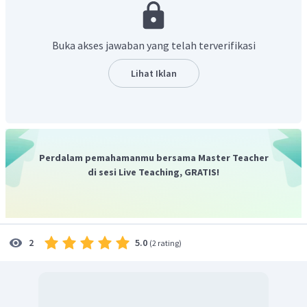
ditempatkan pada titik pangkal yang sama, sehingga
hasil kedua vektornya merupakan diagonal
jajargenjang.
Buka akses jawaban yang telah terverifikasi
Lawan suatu vektor adalah vektor yang mempunyai
panjang yang sama namun arah yang berbeda.
Lihat Iklan
Rumus pengurangan atau selisih vektor
dengan
a
vektor
.
b
(
)
−
=
+
−
a
b
a
b
Perdalam pemahamanmu bersama Master Teacher
Berdasarkan penjelasan di atas maka untuk
di sesi Live Teaching, GRATIS!
=
+
−
menggambar vektor
adalah sebagai
q
a
b
c
berikut:
Terlebih dahulu selesaikan penjumlahan dari vektor
dan
a
vektor
sehingga menghasilkan diagonal jajargenjang
b
5.0
2
(
2 rating
)
+
yaitu vektor
. Kemudian, diagonal
a
b
+
jajargenjang vektor
dijumlahkan dengan lawan
a
b
−
dari vektor
yaitu vektor
sehingga terbentuklah
c
c