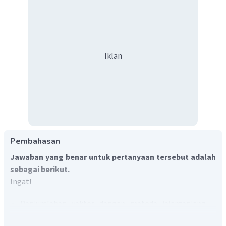
Iklan
Pembahasan
Jawaban yang benar untuk pertanyaan tersebut adalah
sebagai berikut.
Ingat!
Penjumlahan vektor dengan metode jajargenjang
adalah metode penjumlahan dua vektor yang