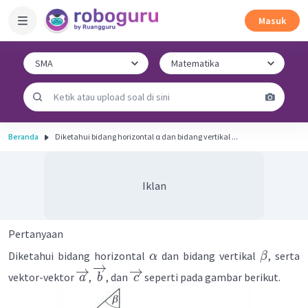
Masuk
Beranda
Diketahui bidang horizontal α dan bidang vertikal ...
Iklan
Pertanyaan
Diketahui bidang horizontal
dan bidang vertikal
, serta
α
β
vektor-vektor
,
, dan
seperti pada gambar berikut.
a
b
c