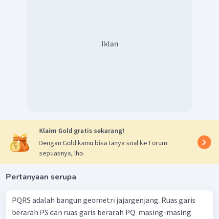
diagonal jajargenjang yang baru yaitu vektor
+
−
.
a
b
c
Iklan
Klaim Gold gratis sekarang!
Dengan Gold kamu bisa tanya soal ke Forum
sepuasnya, lho.
Pertanyaan serupa
=
+
−
Dengan demikian, gambar vektor
q
a
b
c
adalah seperti pada gambar diatas.
PQRS adalah bangun geometri jajargenjang. Ruas garis
berarah PS dan ruas garis berarah PQ ​ masing-masing