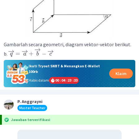
Gambarlah secara geometri, diagram vektor-vektor berikut.
=
+
−
b.
q
a
b
c
Ikuti Tryout SNBT & Menangkan E-Wallet
100rb
Klaim
Habis dalam
00
:
04
:
23
:
32
P. Anggrayni
Master Teacher
Jawaban terverifikasi