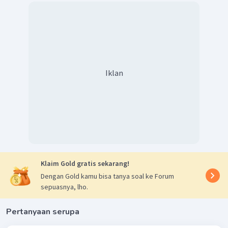
Iklan
Klaim Gold gratis sekarang!
Dengan Gold kamu bisa tanya soal ke Forum
sepuasnya, lho.
Pertanyaan serupa