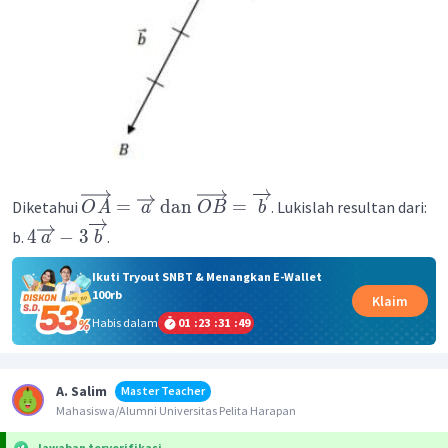
=
dan
=
Diketahui
. Lukislah resultan dari:
O
A
a
OB
b
4
−
3
b.
.
a
b
Ikuti Tryout SNBT & Menangkan E-Wallet
100rb
Klaim
Habis dalam
01
:
23
:
31
:
49
A. Salim
Master Teacher
Mahasiswa/Alumni Universitas Pelita Harapan
Jawaban terverifikasi