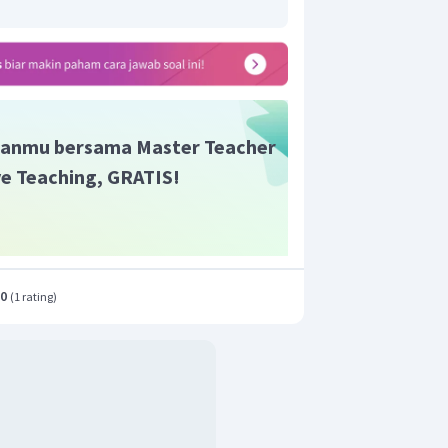
r yang diwakili oleh ruas-ruas garis
+
ah vektor
.
p
q
anmu bersama Master Teacher
ive Teaching, GRATIS!
.0
(
1 rating
)