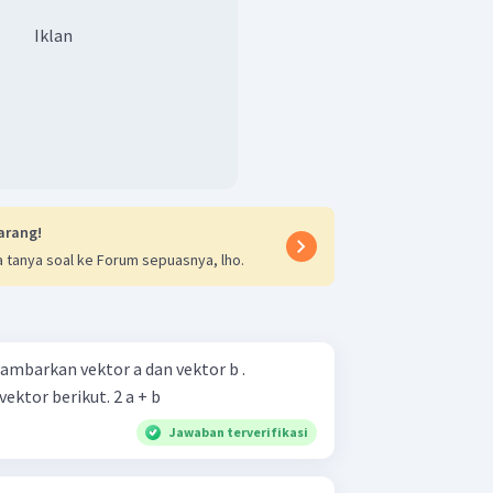
Iklan
arang!
 tanya soal ke Forum sepuasnya, lho.
ambarkan vektor a dan vektor b .
Gambarlah diagram vektor-vektor berikut. 2 a + b
Jawaban terverifikasi