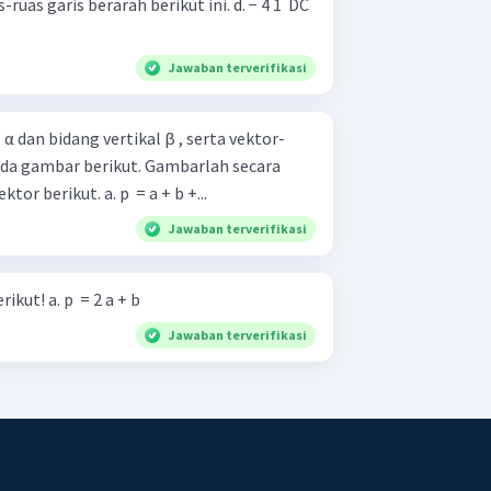
aris berarah berikut ini. d. − 4 1 ​ DC
Jawaban terverifikasi
α dan bidang vertikal β , serta vektor-
r berikut. Gambarlah secara
geometri, diagram vektor-vektor berikut. a. p ​ = a + b +...
Jawaban terverifikasi
Gambarlah vektor-vektor berikut! a. p ​ = 2 a + b
Jawaban terverifikasi