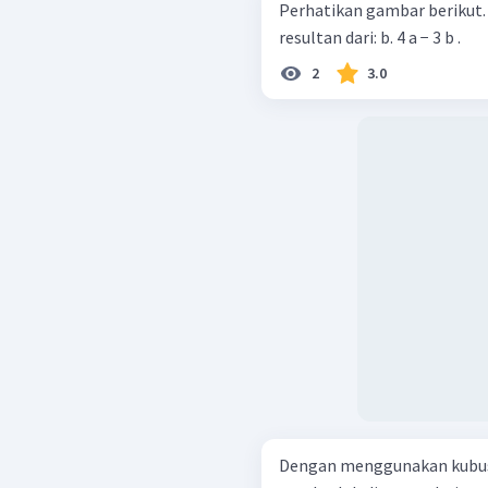
Perhatikan gambar berikut. Diketahui O A = a dan OB = b . Lukisla
resultan dari: b. 4 a − 3 b .
2
3.0
Dengan menggunakan kubus 