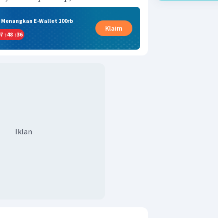
& Menangkan E-Wallet 100rb
Klaim
7
:
48
:
36
Iklan