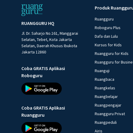
Produk Ruanggur
Ruangguru
RUANGGURU HQ
Roboguru Plus
Jl. Dr. Saharjo No.161, Manggarai
Dafa dan Lulu
Selatan, Tebet, Kota Jakarta
Kursus for Kids
Selatan, Daerah Khusus Ibukota
Jakarta 12860
Ruangguru for Kids
Ruangguru for Busin
Coba GRATIS Aplikasi
Ruanguji
Roboguru
Ruangbaca
Ruangkelas
Ruangbelajar
Ruangpengajar
Coba GRATIS Aplikasi
Ruangguru Privat
Ruangguru
Ruangpeduli
Airis