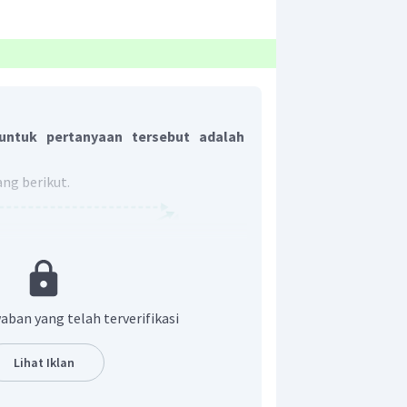
ntuk pertanyaan tersebut adalah
ang berikut.
aban yang telah terverifikasi
Lihat Iklan
genjang diatas, dapat kita lihat vektor
PQ
QS
ruas garis berarah
dan
adalah