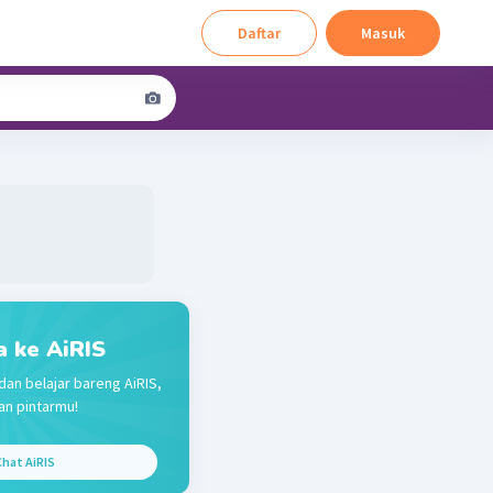
Daftar
Masuk
a ke AiRIS
dan belajar bareng AiRIS,
n pintarmu!
hat AiRIS