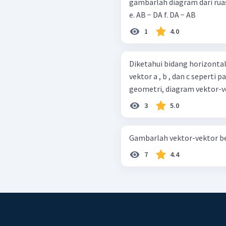
gambarlah diagram dari ruas-ruas g
e. AB − DA f. DA − AB
1
4.0
Diketahui bidang horizontal 
vektor a , b , dan c seperti pada gamba
3
5.0
7
4.4