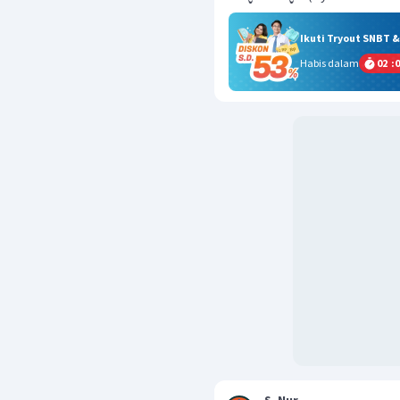
Ikuti Tryout SNBT 
Habis dalam
02
:
0