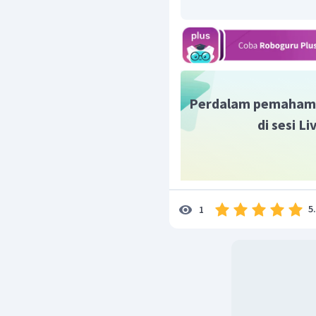
+
vektor
.
p
q
Dengan demikian, vekto
PQ
QS
berarah
dan
adal
Perdalam pemaham
di sesi L
5
1