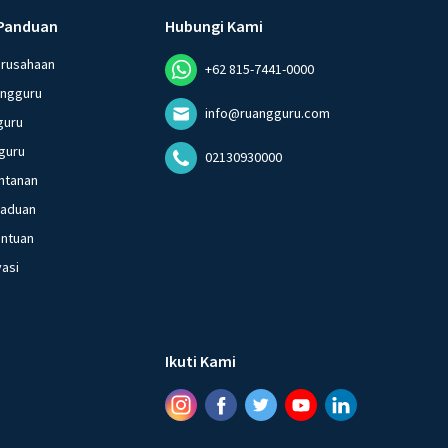
Panduan
Hubungi Kami
erusahaan
+62 815-7441-0000
angguru
info@ruangguru.com
guru
guru
02130930000
ntanan
gaduan
entuan
vasi
Ikuti Kami