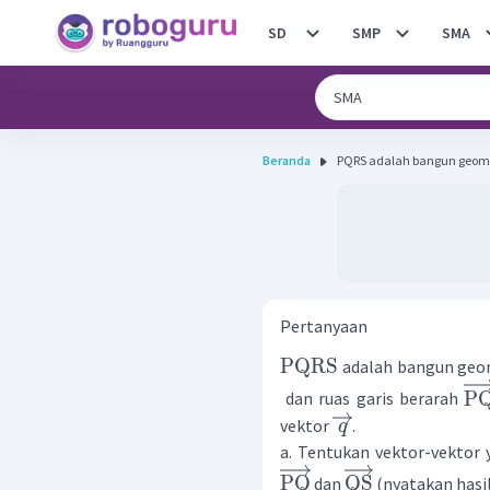
SD
SMP
SMA
Beranda
PQRS adalah bangun geometr
Pertanyaan
PQRS
adalah bangun geom
P
dan ruas garis berarah
vektor
.
q
a. Tentukan vektor-vektor y
PQ
QS
dan
(nyatakan hasi