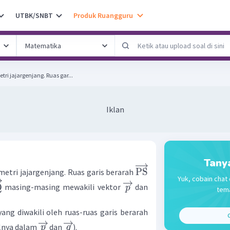
UTBK/SNBT
Produk Ruangguru
i jajargenjang. Ruas gar...
Iklan
Tany
PS
etri jajargenjang. Ruas garis berarah
Yuk, cobain chat 
Q
masing-masing mewakili vektor
dan
p
tema
ang diwakili oleh ruas-ruas garis berarah
C
lnya dalam
dan
).
p
q