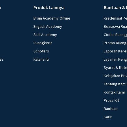
u
Produk Lainnya
Bantuan & 
Brain Academy Online
Kredensial P
English Academy
Beasiswa Ru
Skill Academy
Cicilan Ruang
Ruangkerja
Promo Ruang
Schoters
Laporan Kere
ess
Kalananti
Layanan Pen
Syarat & Ket
Kebijakan Pri
Tentang Kami
Kontak Kami
Press Kit
Bantuan
Karir