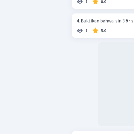
1
0.0
4. Buktikan ba
1
5.0