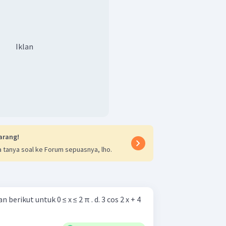
Iklan
arang!
 tanya soal ke Forum sepuasnya, lho.
 untuk 0 ≤ x ≤ 2 π . d. 3 cos 2 x + 4