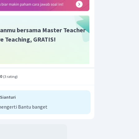
anmu bersama Master Teacher
ive Teaching, GRATIS!
.0
(
3 rating
)
Sianturi
mengerti Bantu banget