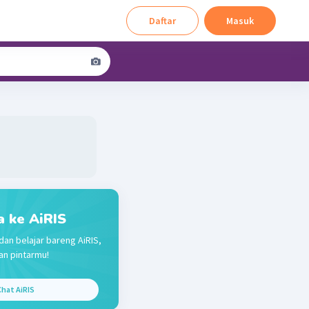
Daftar
Masuk
a ke AiRIS
dan belajar bareng AiRIS,
n pintarmu!
hat AiRIS