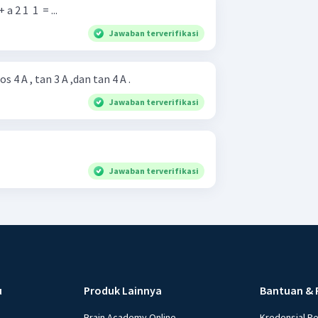
 2 1 ​ 1 ​ = ...
Jawaban terverifikasi
s 4 A , tan 3 A ,dan tan 4 A .
Jawaban terverifikasi
Jawaban terverifikasi
u
Produk Lainnya
Bantuan & 
Brain Academy Online
Kredensial P