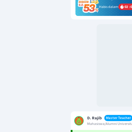
Habis dalam
02
:
0
D. Rajib
Master Teacher
Mahasiswa/Alumni Univers