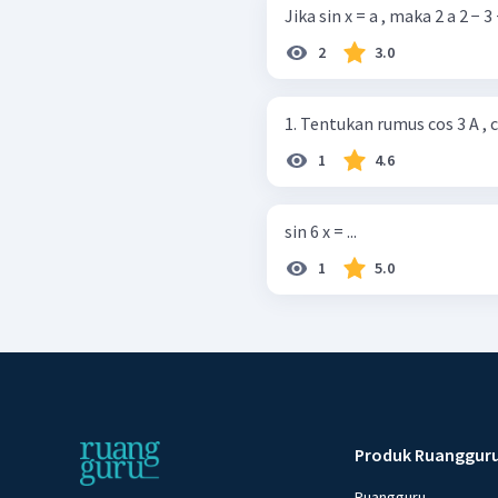
Jika sin x = a , maka 2 a 2 − 3 + a
2
3.0
1. Tentukan rumus cos 3 A , co
1
4.6
sin 6 x = ...
1
5.0
Produk Ruanggur
Ruangguru