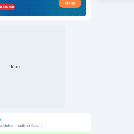
Klaim
8
:
45
:
49
Iklan
itas Muhammadiyah Malang