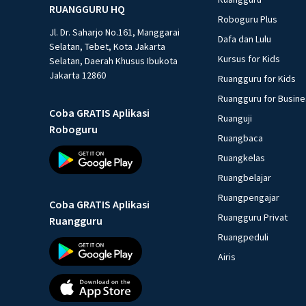
RUANGGURU HQ
Roboguru Plus
Jl. Dr. Saharjo No.161, Manggarai
Dafa dan Lulu
Selatan, Tebet, Kota Jakarta
Kursus for Kids
Selatan, Daerah Khusus Ibukota
Jakarta 12860
Ruangguru for Kids
Ruangguru for Busin
Coba GRATIS Aplikasi
Ruanguji
Roboguru
Ruangbaca
Ruangkelas
Ruangbelajar
Ruangpengajar
Coba GRATIS Aplikasi
Ruangguru Privat
Ruangguru
Ruangpeduli
Airis