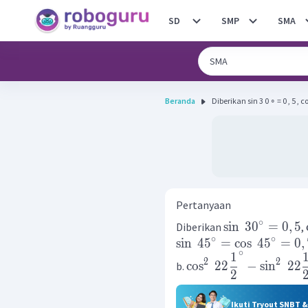
SD
SMP
SMA
Beranda
Diberikan sin 3 0 ∘ = 0 , 5 , cos
Pertanyaan
∘
sin
3
0
=
0
,
5
Diberikan
,
∘
∘
sin
4
5
=
cos
4
5
=
0
,
∘
1
2
2
cos
22
−
sin
22
b.
2
Ikuti Tryout SNBT 