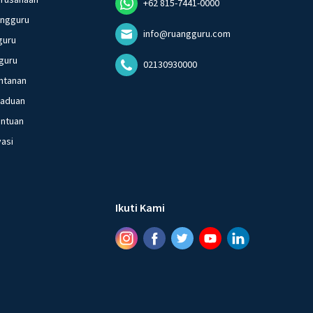
+62 815-7441-0000
angguru
info@ruangguru.com
guru
guru
02130930000
ntanan
gaduan
entuan
vasi
Ikuti Kami