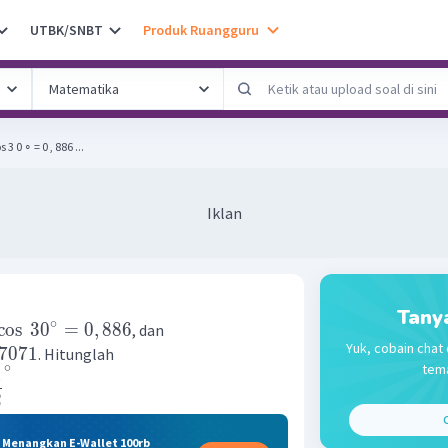
UTBK/SNBT
Produk Ruangguru
 3 0 ∘ = 0 , 886 ...
Iklan
Tany
∘
cos
3
0
=
0
,
886
, dan
Yuk, cobain chat 
7071
. Hitunglah
tema
∘
1
2
C
& Menangkan E-Wallet 100rb