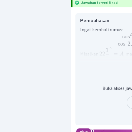
Jawaban terverifikasi
Pembahasan
Ingat kembali rumus:
2
cos
cos
2
∘
1
22
=
MIsalkan
, ma
A
2
∘
2
1
2
cos
22
−
sin
2
2
Buka akses jaw
Jadi, nilai dar
0
,
7071