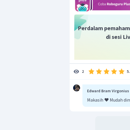
Perdalam pemaham
di sesi L
5
2
Edward Bram Virgonius 
Makasih ❤️ Mudah di