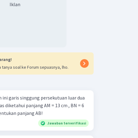
Iklan
arang!
 tanya soal ke Forum sepuasnya, lho.
ini garis singgung persekutuan luar dua
entukan panjang AB!
Jawaban terverifikasi