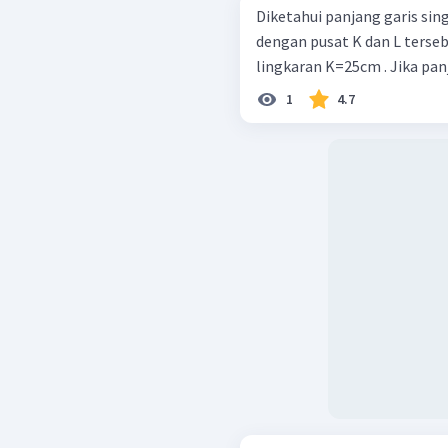
Diketahui panjang garis sin
dengan pusat K dan L tersebu
lingkaran K=25cm . Jika panja
1
4.7