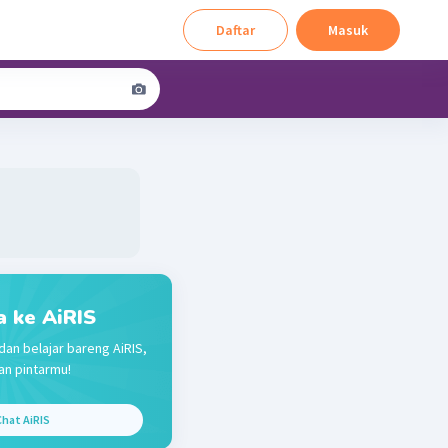
Daftar
Masuk
a ke AiRIS
dan belajar bareng AiRIS,
n pintarmu!
hat AiRIS