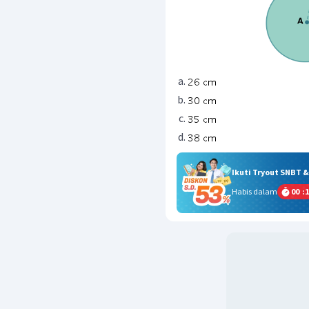
Ikuti Tryout SNBT 
Habis dalam
00
:
1