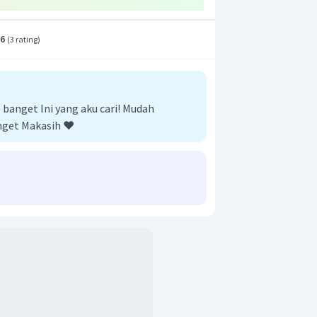
.6
(
3 rating
)
anget Ini yang aku cari! Mudah
nget Makasih ❤️