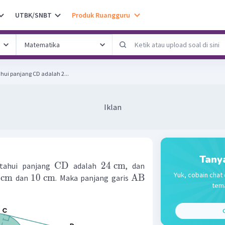
UTBK/SNBT
Produk Ruangguru
ahui panjang CD adalah 2...
Iklan
Tany
CD
24
cm
etahui panjang
adalah
, dan
Yuk, cobain chat 
cm
10
cm
AB
dan
. Maka panjang garis
tema
C