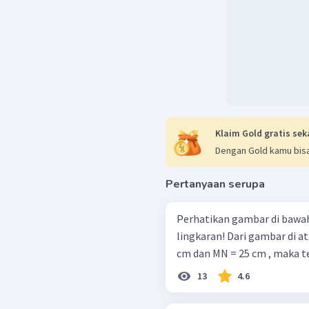
Klaim Gold gratis sek
Dengan Gold kamu bisa
Pertanyaan serupa
Perhatikan gambar di bawah 
lingkaran! Dari gambar di atas diketahui panjang AM = 13 cm , BN = 6
cm dan MN = 25 cm , maka t
13
4.6