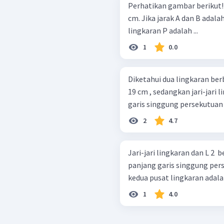
Perhatikan gambar berikut! Jarak antara titik P dan titik Q adalah 1
cm. Jika jarak A dan B adala
lingkaran P adalah ...
1
0.0
Diketahui dua lingkaran ber
19 cm , sedangkan jari-jari 
garis singgung persekutuan 
2
4.7
Jari-jari lingkaran dan L 2 ​
panjang garis singgung pers
kedua pusat lingkaran adalah 
1
4.0