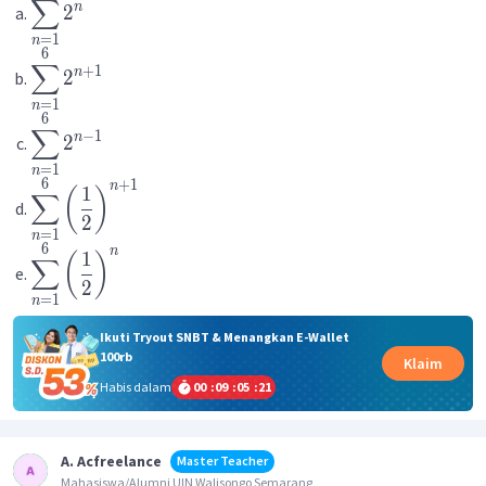
∑
n
2
=
1
n
6
∑
+
1
n
2
=
1
n
6
∑
−
1
n
2
=
1
n
6
+
1
n
1
(
)
∑
2
=
1
n
6
n
1
(
)
∑
2
=
1
n
Ikuti Tryout SNBT & Menangkan E-Wallet
100rb
Klaim
Habis dalam
00
:
09
:
05
:
21
A. Acfreelance
Master Teacher
Mahasiswa/Alumni UIN Walisongo Semarang