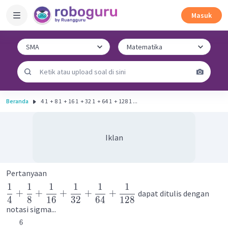
Masuk
Beranda
4 1 ​ + 8 1 ​ + 16 1 ​ + 32 1 ​ + 64 1 ​ + 128 1 ​...
Iklan
Pertanyaan
1
1
1
1
1
1
+
+
+
+
+
dapat ditulis dengan
4
8
16
32
64
128
notasi sigma...
6