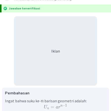
Jawaban terverifikasi
Iklan
Pembahasan
Ingat bahwa suku ke-
barisan geometri adalah:
n
−
1
n
=
U
a
r
n