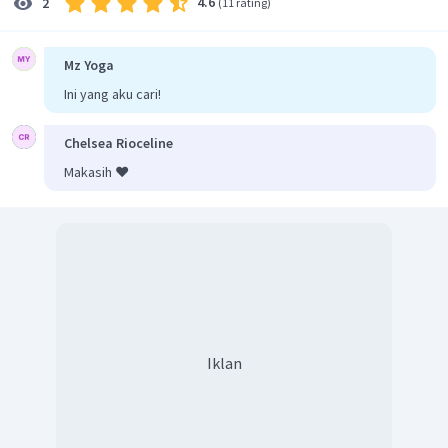
4.6
2
(
11 rating
)
Dari barisan tersebut terlihat jelas bahwa batas atasnya
=
6
6
adalah
karena deret tersebut sampai suku ke-
.
n
Sehingga notasi sigmanya dapat dituliskan:
Mz Yoga
6
+
1
n
1
(
)
∑
Ini yang aku cari!
2
=
1
n
Chelsea Rioceline
Oleh karena itu, jawaban yang tepat adalah D.
Makasih ❤️
Iklan