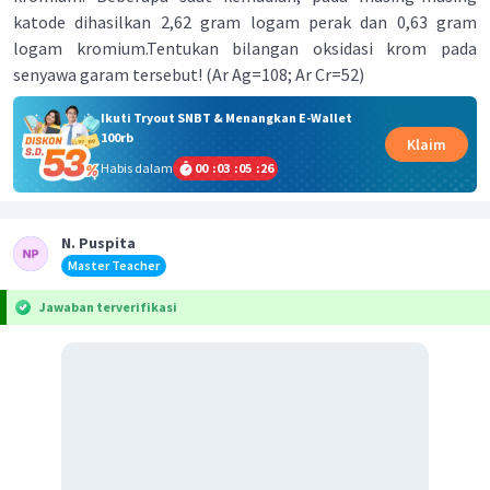
katode dihasilkan 2,62 gram logam perak dan 0,63 gram
logam kromium.Tentukan bilangan oksidasi krom pada
senyawa garam tersebut! (Ar Ag=108; Ar Cr=52)
Ikuti Tryout SNBT & Menangkan E-Wallet
100rb
Klaim
Habis dalam
00
:
03
:
05
:
26
N. Puspita
Master Teacher
Jawaban terverifikasi