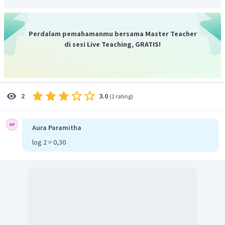
a
[
NaClO
]
0
,
10
M
−
8
=
2
×
1
0
M
×
0
,
10
M
−
8
=
2
×
1
0
M
Perdalam pemahamanmu bersama Master Teacher
2. Menentukan pH campuran
di sesi Live Teaching, GRATIS!
+
pH
=
−
lo
g
[
H
]
−
8
=
−
lo
g
(
2
×
1
0
)
=
8
−
lo
g
2
=
7
,
69
Dari perhitungan di atas, dapat diketahui bahwa
pH larutan
3.0
2
(
1 rating
)
penyangga tersebut adalah 7,69.
Aura Paramitha
log 2 = 0,30