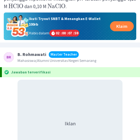
HClO
NaClO
M
dan 0,10 M
.
Ikuti Tryout SNBT & Menangkan E-Wallet
100rb
Klaim
Habis dalam
02
:
00
:
07
:
59
B. Rohmawati
Master Teacher
Mahasiswa/Alumni Universitas Negeri Semarang
Jawaban terverifikasi
Iklan