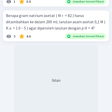
1
0.0
Jawaban terverifikasi
Berapa gram natrium asetat ( M r ​ = 82 ) harus
ditambahkan ke dalam 200 mL larutan asam asetat 0,1 M (
K a ​ = 1 0 − 5 ) agar diperoleh larutan dengan p H = 4?
3
4.6
Jawaban terverifikasi
Iklan