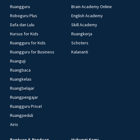
Ruangguru
Brain Academy Online
Roboguru Plus
English Academy
Dafa dan Lulu
Skill Academy
Kursus for Kids
Ruangkerja
Ruangguru for Kids
Schoters
Ruangguru for Business
Kalananti
Ruanguji
Ruangbaca
Ruangkelas
Ruangbelajar
Ruangpengajar
Ruangguru Privat
Ruangpeduli
Airis
Bantuan & Panduan
Hubungi Kami