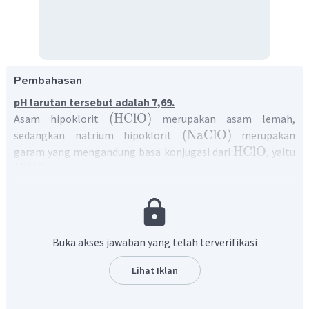
Pembahasan
pH larutan tersebut adalah 7,69.
(
HClO
)
Asam hipoklorit
merupakan asam lemah,
(
NaClO
)
sedangkan natrium hipoklorit
merupakan
HClO
garam yang mengandung basa konjugasi dari
, yaitu
−
ClO
. Campuran antara asam lemah dengan basa
konjugasi yang berasal dari garamnya akan membentuk
larutan penyangga asam.
HClO
Untuk mengetahui pH larutan penyangga 0,10 M
NaClO
dan 0,10 M
, maka perlu dihitung dengan cara
Buka akses jawaban yang telah terverifikasi
berikut:
1. Menentukan konsentrasi ion
Lihat Iklan
−
8
HClO
=
2
×
1
0
, sehingga
K
a
[
HClO
]
+
[
H
]
=
×
K