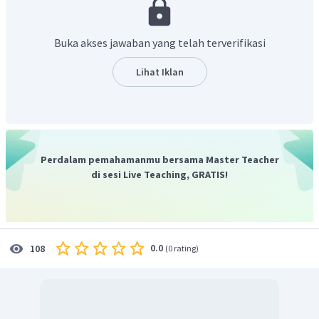
Buka akses jawaban yang telah terverifikasi
Lihat Iklan
Perdalam pemahamanmu bersama Master Teacher
Kemudian, menentukan nilai
yang memenuhi saat pembilang dan
di sesi Live Teaching, GRATIS!
penyebut sama dengan
. Saat pembilang sama dengan
, nilai
yang memenuhi sebagai berikut.
0.0
108
(
0 rating
)
Lalu, saat penyebut sama dengan
, nilai
yang memenuhi sebagai
berikut.