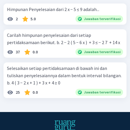
Himpunan Penyelesaian dari 2 x − 5 ≤ 9 adalah...
Dengan demikian, himpunan penyelesaian dari pertidaksamaan
2
5.0
Jawaban terverifikasi
adalah
.
Carilah himpunan penyelesaian dari setiap
pertidaksamaan berikut. b. 2 − 2 ( 5 − 6 x ) ​ + 3 ≤ − 2 7 ​ + 14 x
37
0.0
Jawaban terverifikasi
Selesaikan setiap pertidaksamaan di bawah ini dan
tuliskan penyelesaiannya dalam bentuk interval bilangan.
b. 4 ( 3 − 2 x + 1 ) + 3 x + 4 ≥ 0
25
0.0
Jawaban terverifikasi