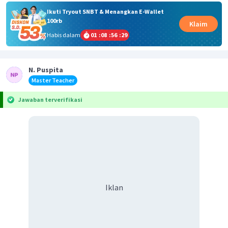
Ikuti Tryout SNBT & Menangkan E-Wallet
100rb
Klaim
Habis dalam
01
:
08
:
56
:
29
N. Puspita
Master Teacher
Jawaban terverifikasi
Iklan