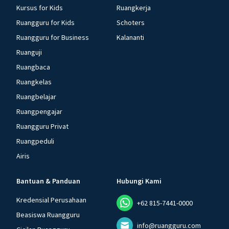
Kursus for Kids
Ruangkerja
Ruangguru for Kids
Schoters
Ruangguru for Business
Kalananti
Ruanguji
Ruangbaca
Ruangkelas
Ruangbelajar
Ruangpengajar
Ruangguru Privat
Ruangpeduli
Airis
Bantuan & Panduan
Hubungi Kami
Kredensial Perusahaan
+62 815-7441-0000
Beasiswa Ruangguru
info@ruangguru.com