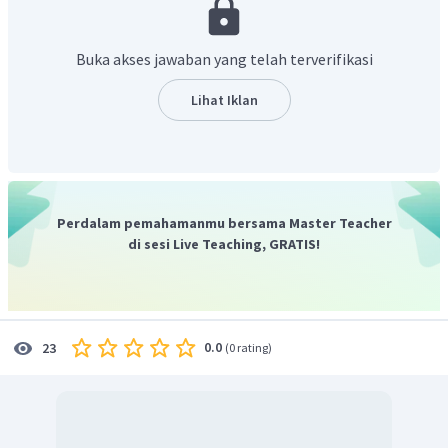
Buka akses jawaban yang telah terverifikasi
Lihat Iklan
Kemudian, menentukan nilai
yang memenuhi saat pembilang dan
penyebut sama dengan
. Saat pembilang sama dengan
, nilai
yang memenuhi sebagai berikut.
Perdalam pemahamanmu bersama Master Teacher
di sesi Live Teaching, GRATIS!
0.0
23
(
0 rating
)
Lalu, saat penyebut sama dengan
, nilai
yang memenuhi sebagai
berikut.