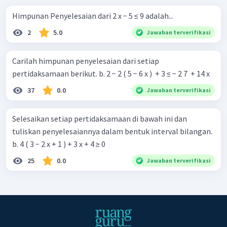
Dengan demikian, himpunan penyelesaian dari pertidaksamaan
Himpunan Penyelesaian dari 2 x − 5 ≤ 9 adalah...
adalah
.
2
5.0
Jawaban terverifikasi
Carilah himpunan penyelesaian dari setiap
pertidaksamaan berikut. b. 2 − 2 ( 5 − 6 x ) ​ + 3 ≤ − 2 7 ​ + 14 x
37
0.0
Jawaban terverifikasi
Selesaikan setiap pertidaksamaan di bawah ini dan
tuliskan penyelesaiannya dalam bentuk interval bilangan.
b. 4 ( 3 − 2 x + 1 ) + 3 x + 4 ≥ 0
25
0.0
Jawaban terverifikasi