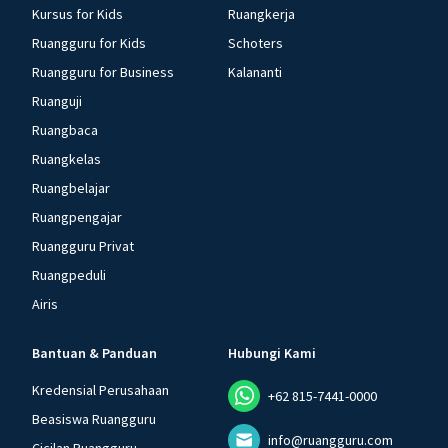
Kursus for Kids
Ruangkerja
Ruangguru for Kids
Schoters
Ruangguru for Business
Kalananti
Ruanguji
Ruangbaca
Ruangkelas
Ruangbelajar
Ruangpengajar
Ruangguru Privat
Ruangpeduli
Airis
Bantuan & Panduan
Hubungi Kami
Kredensial Perusahaan
+62 815-7441-0000
Beasiswa Ruangguru
info@ruangguru.com