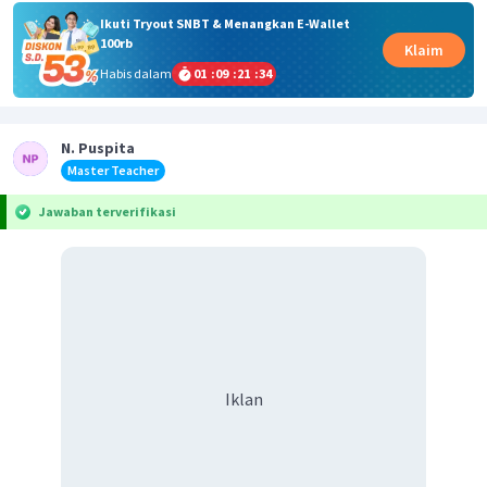
Ikuti Tryout SNBT & Menangkan E-Wallet
100rb
Klaim
Habis dalam
01
:
09
:
21
:
34
N. Puspita
Master Teacher
Jawaban terverifikasi
Iklan