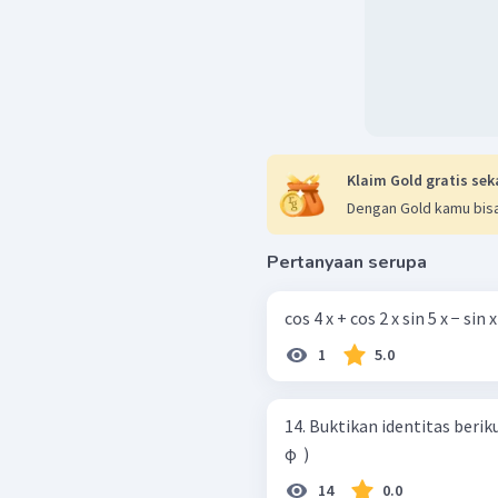
Klaim Gold gratis sek
Dengan Gold kamu bisa
Pertanyaan serupa
cos 4 x + cos 2 x sin 5 x − sin x ​ 
1
5.0
14. Buktikan identitas berikut. d. cos θ + cos ϕ sin θ − sin ϕ ​ = tan (
ϕ ​ )
14
0.0