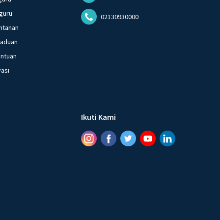
guru
02130930000
ntanan
gaduan
entuan
vasi
Ikuti Kami