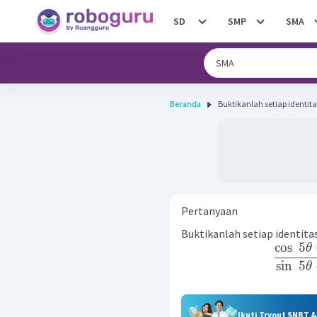
SD
SMP
SMA
Beranda
Pertanyaan
Buktikanlah setiap identitas
cos
5
θ
sin
5
θ
Ikuti Tryout SNBT 