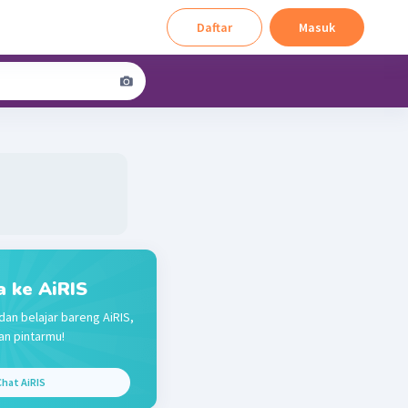
Daftar
Masuk
a ke AiRIS
dan belajar bareng AiRIS,
n pintarmu!
hat AiRIS