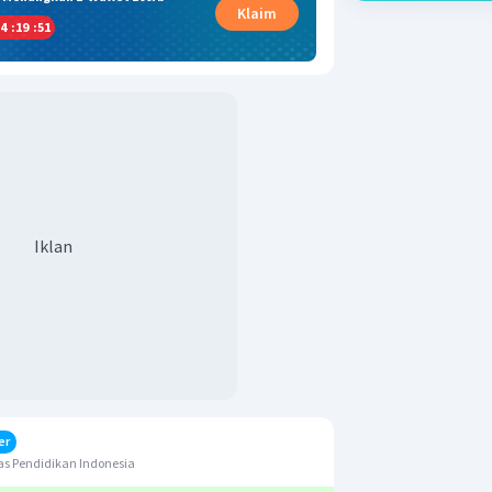
Klaim
4
:
19
:
50
Iklan
er
s Pendidikan Indonesia