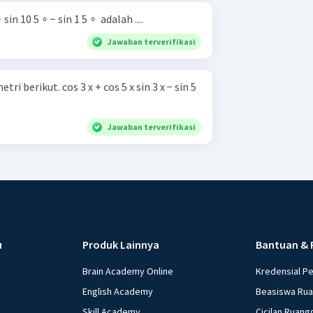
sin 10 5 ∘ − sin 1 5 ∘ ​ adalah ....
Jawaban terverifikasi
 cos 5 x sin 3 x − sin 5
Jawaban terverifikasi
u
Produk Lainnya
Bantuan & 
Brain Academy Online
Kredensial P
English Academy
Beasiswa Ru
Skill Academy
Cicilan Ruang