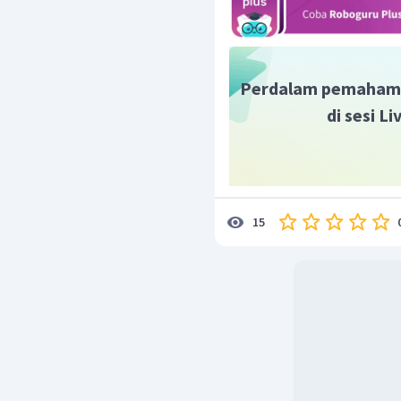
Perdalam pemaham
di sesi L
15