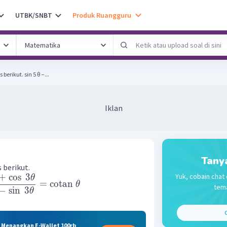
UTBK/SNBT
Produk Ruangguru
Buktikanlah setiap identitas berikut. sin 5 θ −...
Iklan
Tany
 berikut.
+
cos
3
Yuk, cobain chat 
θ
=
cotan
θ
tema
−
sin
3
θ
C
& Menangkan E-Wallet 100rb