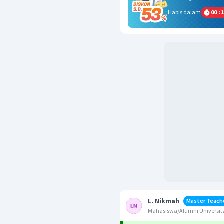
Habis dalam
00
:
1
L. Nikmah
Master Teach
Mahasiswa/Alumni Universita