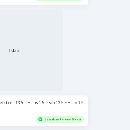
Iklan
ri cos 13 5 ∘ + cos 1 5 ∘ sin 13 5 ∘ − sin 1 5
Jawaban terverifikasi