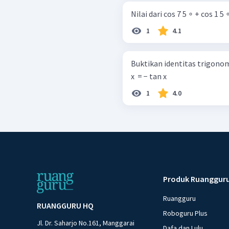
Nilai dari cos 7 5 ∘ + cos 1 5 ∘ 
1
4.1
Buktikan identitas trigonometri berikut. cos 3 x +
x ​ = − tan x
1
4.0
Produk Ruanggur
Ruangguru
RUANGGURU HQ
Roboguru Plus
Jl. Dr. Saharjo No.161, Manggarai
Dafa dan Lulu