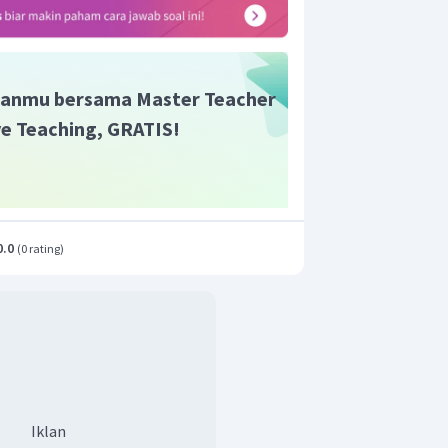
anmu bersama Master Teacher
ive Teaching, GRATIS!
0.0
(
0 rating
)
Iklan