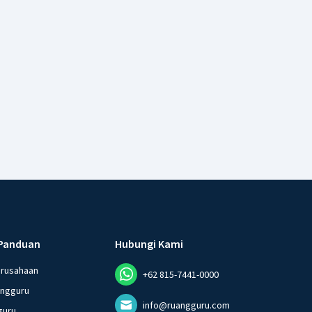
Panduan
Hubungi Kami
erusahaan
+62 815-7441-0000
angguru
info@ruangguru.com
guru