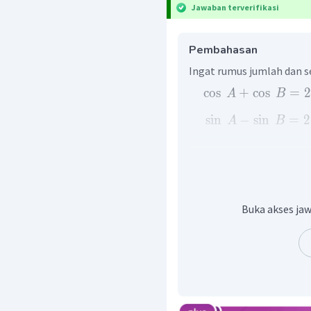
Jawaban terverifikasi
Pembahasan
Ingat rumus jumlah dan se
cos
+
cos
=
2
A
B
sin
−
sin
=
2
A
B
Dengan menggunakan konse
c
o
s
5
+
c
o
s
3
θ
θ
s
i
n
5
−
s
i
n
3
θ
θ
Buka akses jaw
cos
Jadi, terbukti bahwa
sin