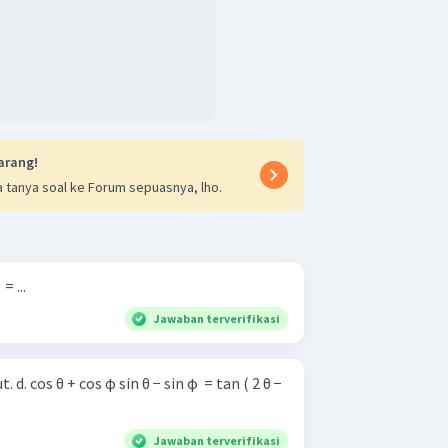
arang!
 tanya soal ke Forum sepuasnya, lho.
= ...
Jawaban terverifikasi
 2 θ −
Jawaban terverifikasi