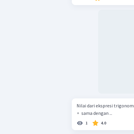
Nilai dari ekspresi trigonomet
∘ ​ sama dengan ...
1
4.0