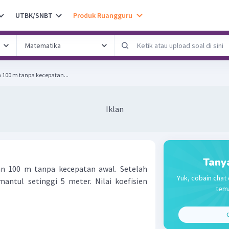
UTBK/SNBT
Produk Ruangguru
n 100 m tanpa kecepatan...
Iklan
Tany
ian 100 m tanpa kecepatan awal. Setelah
Yuk, cobain chat 
antul setinggi 5 meter. Nilai koefisien
tema
C