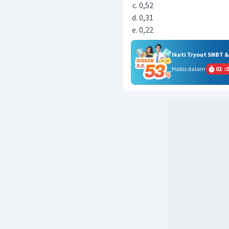
0,52
0,31
0,22
Ikuti Tryout SNBT 
Habis dalam
01
:
0