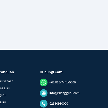
Panduan
Hubungi Kami
erusahaan
+62 815-7441-0000
angguru
info@ruangguru.com
guru
guru
02130930000