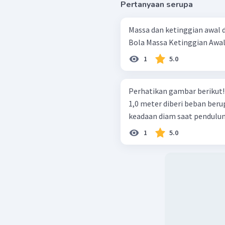
Pertanyaan serupa
Massa dan ketinggian awal d
1
5.0
Perhatikan gambar berikut! Sebuah pendulum dengan panjang tali L 
1,0 meter diberi beban berup
keadaan diam saat pendulum 
1
5.0