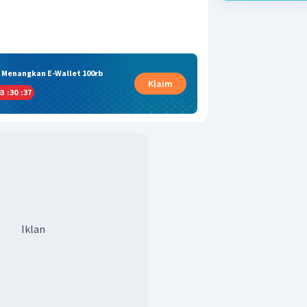
& Menangkan E-Wallet 100rb
Klaim
3
:
30
:
36
Iklan