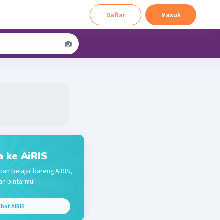
Daftar
Masuk
a ke AiRIS
dan belajar bareng AiRIS,
n pintarmu!
hat AiRIS