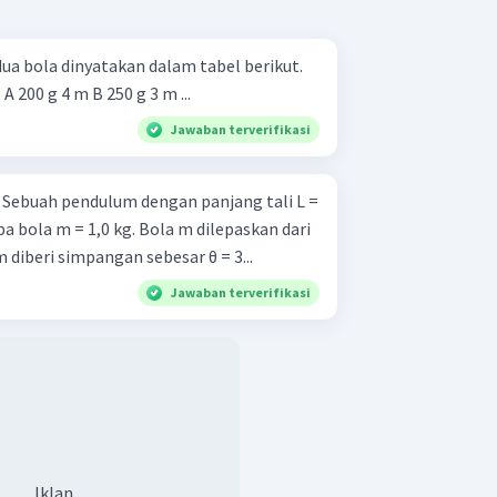
ua bola dinyatakan dalam tabel berikut.
Bola Massa Ketinggian Awal A 200 g 4 m B 250 g 3 m ...
Jawaban terverifikasi
=
a bola m = 1,0 kg. Bola m dilepaskan dari
diberi simpangan sebesar θ = 3...
Jawaban terverifikasi
Iklan