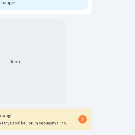
 banget
Iklan
arang!
 tanya soal ke Forum sepuasnya, lho.