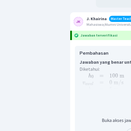
J. Khairina
Master Teac
Mahasiswa/Alumni Universita
Jawaban terverifikasi
Pembahasan
Jawaban yang benar unt
Diketahui:
=
100
m
h
0
=
0
m
/
s
v
a
w
a
l
=
5
m
h
1
Ditanya: koefisien restitu
Pada peristiwa gerak ja
jenis tumbukan lenting 
gerak jatuh bebas, k
Buka akses jaw
menumbuk lantai memen
′