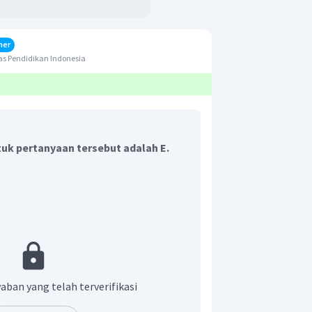
her
s Pendidikan Indonesia
uk pertanyaan tersebut adalah E.
(
)
si
?
e
tuh bebas seperti pada soal merupakan
sebagian. Berdasarkan persamaan pada
ecepatan bola sebelum dan sesudah
aban yang telah terverifikasi
uhi persamaan:
′