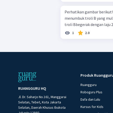
Perhatikan gambar berikut! Troli A bergerak dengan laju 4,0 m/
menumbuk troli B yang mul
troli Bbegerak dengan laju 2
1
2.0
Produk Ruanggur
Ruangguru
RUANGGURU HQ
Roboguru Plus
Jl. Dr. Saharjo No.161, Manggarai
Dafa dan Lulu
Selatan, Tebet, Kota Jakarta
Kursus for Kids
Selatan, Daerah Khusus Ibukota
Jakarta 12860