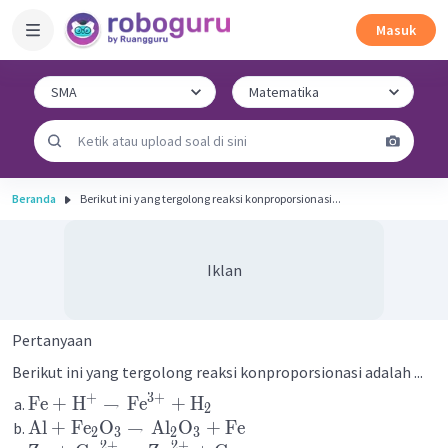
Masuk
Beranda
Berikut ini yang tergolong reaksi konproporsionasi...
Iklan
Pertanyaan
Berikut ini yang tergolong reaksi konproporsionasi adalah ...
3
+
+
Fe
+
H
→
Fe
+
H
2
Al
+
Fe
O
→
Al
O
+
Fe
2
3
2
3
2
+
2
+