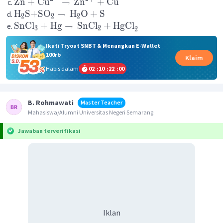
Zn
+
Cu
→
Zn
+
Cu
H
S
+
SO
→
H
O
+
S
2
2
2
SnCl
+
Hg
→
SnCl
+
HgCl
3
2
2
Ikuti Tryout SNBT & Menangkan E-Wallet
100rb
Klaim
Habis dalam
02
:
10
:
22
:
00
B. Rohmawati
Master Teacher
Mahasiswa/Alumni Universitas Negeri Semarang
Jawaban terverifikasi
Iklan