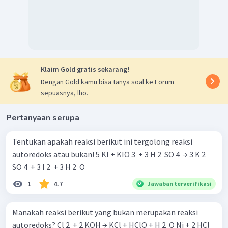
Klaim Gold gratis sekarang!
Dengan Gold kamu bisa tanya soal ke Forum
sepuasnya, lho.
Pertanyaan serupa
Tentukan apakah reaksi berikut ini tergolong reaksi
autoredoks atau bukan! 5 KI + KIO 3 ​ + 3 H 2 ​ SO 4 ​ → 3 K 2 ​
SO 4 ​ + 3 I 2 ​ + 3 H 2 ​ O
1
4.7
Jawaban terverifikasi
Manakah reaksi berikut yang bukan merupakan reaksi
autoredoks? Cl 2 ​ + 2 KOH → KCl + HClO + H 2 ​ O Ni + 2 HCl