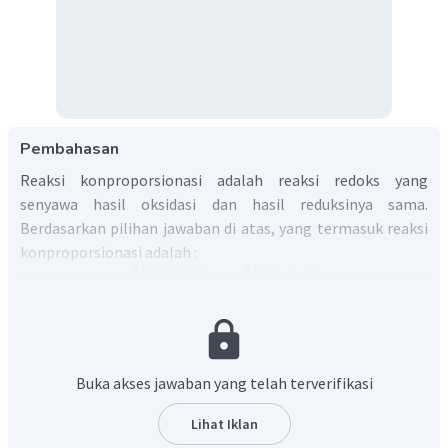
Pembahasan
Reaksi konproporsionasi adalah reaksi redoks yang
senyawa hasil oksidasi dan hasil reduksinya sama.
Berdasarkan pilihan jawaban di atas, yang termasuk reaksi
konproporsionasi adalah :
H
S
+
SO
→
H
O
+
S
2
2
2
S
Pada reaksi tersebut hasil reduksi dan oksidasinya adalah
SO
dengan bilangan oksidasi 0. Reduktor reaksi adalah
2
S
dengan bilangan oksidasi
sebesar +4, yang bertindak
H
S
sebagai oksidator adalah
dengan bilangan oksidasinya
2
Buka akses jawaban yang telah terverifikasi
-2.
Jadi, jawaban yang tepat adalah D.
Lihat Iklan