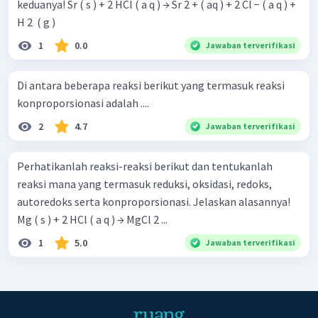
keduanya! Sr ( s ) + 2 HCl ( a q ) → Sr 2 + ( aq ) + 2 Cl − ( a q ) +
H 2 ​ ( g )
1
0.0
Jawaban terverifikasi
Di antara beberapa reaksi berikut yang termasuk reaksi
konproporsionasi adalah ....
2
4.7
Jawaban terverifikasi
Perhatikanlah reaksi-reaksi berikut dan tentukanlah
reaksi mana yang termasuk reduksi, oksidasi, redoks,
autoredoks serta konproporsionasi. Jelaskan alasannya!
Mg ( s ) + 2 HCl ( a q ) → MgCl 2 ...
1
5.0
Jawaban terverifikasi