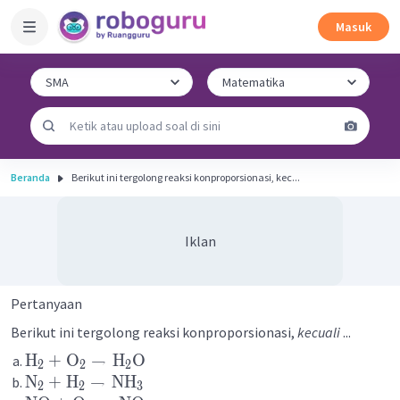
Masuk
Beranda
Berikut ini tergolong reaksi konproporsionasi, kec...
Iklan
Pertanyaan
Berikut ini tergolong reaksi konproporsionasi,
kecuali
...
H
+
O
→
H
O
2
2
2
N
+
H
→
NH
2
2
3