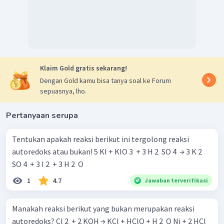
Klaim Gold gratis sekarang!
Dengan Gold kamu bisa tanya soal ke Forum
sepuasnya, lho.
Pertanyaan serupa
Tentukan apakah reaksi berikut ini tergolong reaksi
autoredoks atau bukan! 5 KI + KIO 3 ​ + 3 H 2 ​ SO 4 ​ → 3 K 2 ​
SO 4 ​ + 3 I 2 ​ + 3 H 2 ​ O
1
4.7
Jawaban terverifikasi
Manakah reaksi berikut yang bukan merupakan reaksi
autoredoks? Cl 2 ​ + 2 KOH → KCl + HClO + H 2 ​ O Ni + 2 HCl