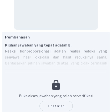
Pembahasan
Pilihan jawaban yang tepat adalah E.
Reaksi konproporsionasi adalah reaksi redoks yang
senyawa hasil oksidasi dan hasil reduksinya sama.
Berdasarkan pilihan jawaban di atas, yang tidak termasuk
reaksi konproporsionasi adalah reaksi berikut.
−
+
H
+
OH
→
H
O
2
Pada reaksi tersebut tidak ada perubahan bilangan oksidasi.
Buka akses jawaban yang telah terverifikasi
sehingga reaksi tersebut bukan termasuk reaksi redoks,
juga bukan termasuk reaksi konproporsionasi.
Lihat Iklan