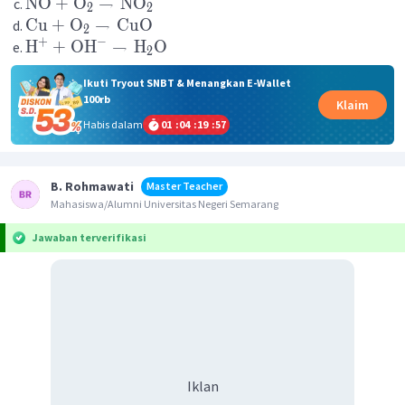
NO
+
O
→
NO
2
2
Cu
+
O
→
CuO
2
−
+
H
+
OH
→
H
O
2
Ikuti Tryout SNBT & Menangkan E-Wallet
100rb
Klaim
Habis dalam
01
:
04
:
19
:
57
B. Rohmawati
Master Teacher
Mahasiswa/Alumni Universitas Negeri Semarang
Jawaban terverifikasi
Iklan