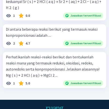
keduanya! Sr ( s ) + 2 HCl ( a q ) → Sr 2 + ( aq ) + 2 Cl − ( a q ) +
H 2 ​ ( g )
1
0.0
Jawaban terverifikasi
Di antara beberapa reaksi berikut yang termasuk reaksi
konproporsionasi adalah ....
2
4.7
Jawaban terverifikasi
Perhatikanlah reaksi-reaksi berikut dan tentukanlah
reaksi mana yang termasuk reduksi, oksidasi, redoks,
autoredoks serta konproporsionasi. Jelaskan alasannya!
Mg ( s ) + 2 HCl ( a q ) → MgCl 2 ...
1
5.0
Jawaban terverifikasi