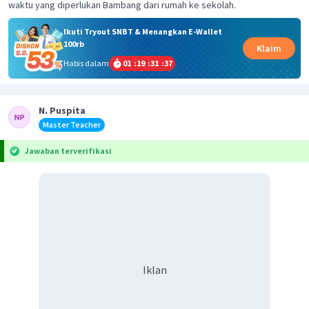
waktu yang diperlukan Bambang dari rumah ke sekolah.
Ikuti Tryout SNBT & Menangkan E-Wallet
100rb
Klaim
Habis dalam
01
:
19
:
31
:
37
N. Puspita
Master Teacher
Jawaban terverifikasi
Iklan