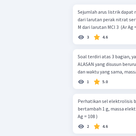
Sejumlah arus listrik dapa
dari larutan perak nitrat 
M dari larutan MCl 3 ​ (Ar A
3
4.6
Soal terdiri atas 3 bagian,
ALASAN yang disusun berurutan. Pada elektrolisis dengan 
dan waktu yang sama, massa l
1
5.0
Perhatikan sel elektrolisis berikut. Jika massa elek
bertambah 1 g, massa elektrod
Ag = 108 )
2
4.6