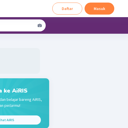
Daftar
Masuk
a ke AiRIS
dan belajar bareng AiRIS,
n pintarmu!
hat AiRIS