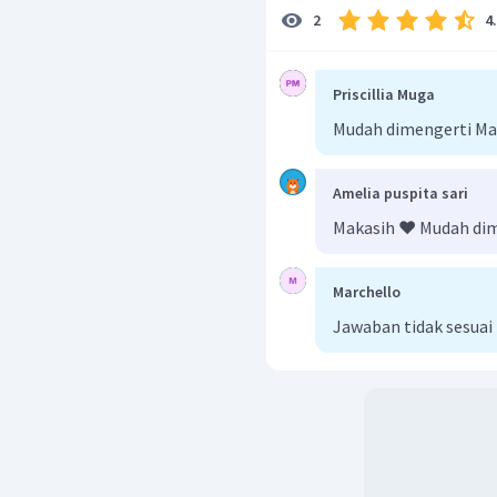
4
2
Priscillia Muga
Mudah dimengerti Ma
Amelia puspita sari
Makasih ❤️ Mudah di
Marchello
Jawaban tidak sesuai