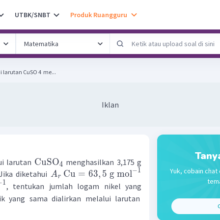
UTBK/SNBT
Produk Ruangguru
i larutan CuSO 4 ​ me...
Iklan
Tany
CuSO
lui larutan
menghasilkan 3,175 g
4
Yuk, cobain chat 
−
1
Cu
=
63
,
5
g
mol
ika diketahui
A
r
tema
−
1
, tentukan jumlah logam nikel yang
ik yang sama dialirkan melalui larutan
C