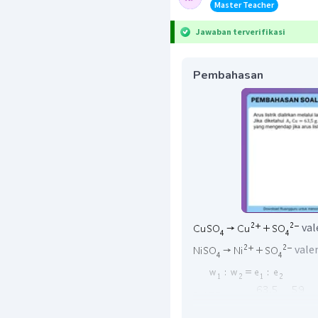
Master Teacher
Jawaban terverifikasi
Pembahasan
val
vale