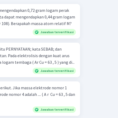
t mengendapkan 0,72 gram logam perak
serta dapat mengendapkan 0,44 gram logam
g = 108). Berapakah massa atom relatif M?
Jawaban terverifikasi
 yaitu PERNYATAAN; kata SEBAB; dan
kuat arus
ogam tembaga ( Ar Cu = 63 , 5 ) yang di...
Jawaban terverifikasi
trode nomor 1
e nomor 4 adalah .... ( A r ​ Cu = 63 , 5 dan
Jawaban terverifikasi