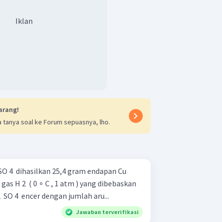
Iklan
arang!
 tanya soal ke Forum sepuasnya, lho.
SO 4 ​ dihasilkan 25,4 gram endapan Cu
as H 2 ​ ( 0 ∘ C , 1 atm ) yang dibebaskan
​ SO 4 ​ encer dengan jumlah aru...
Jawaban terverifikasi