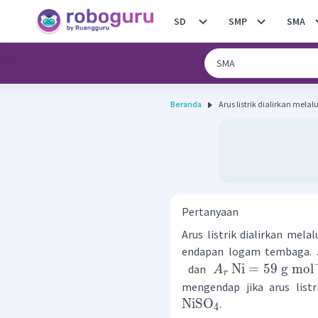
SD
SMP
SMA
Beranda
Arus listrik dialirkan melalu
Pertanyaan
Arus listrik dialirkan mela
endapan logam tembaga. J
Ni
=
59
g
mol
dan
A
r
mengendap jika arus listr
NiSO
.
4