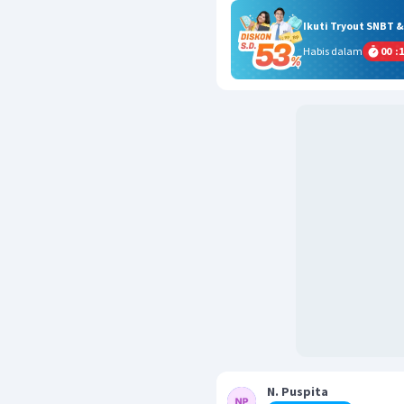
Ikuti Tryout SNBT 
Habis dalam
00
:
1
N. Puspita