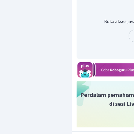
Buka akses jaw
Jadi massa logam nikel
Perdalam pemaham
di sesi L