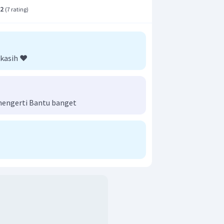
.2
(
7 rating
)
kasih ❤️
mengerti Bantu banget