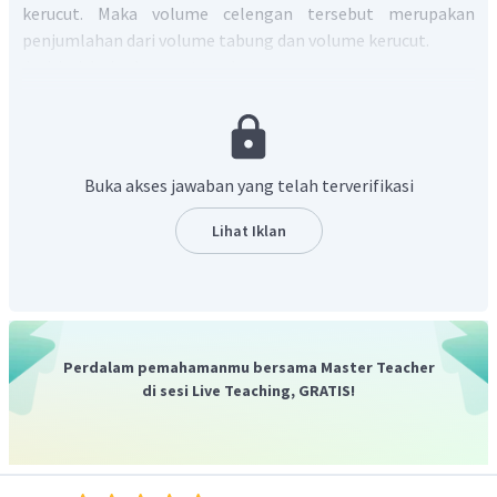
kerucut. Maka volume celengan tersebut merupakan
penjumlahan dari volume tabung dan volume kerucut.
Jari-jari dari celengan tersebut:
Buka akses jawaban yang telah terverifikasi
Maka, diperole volumenya adalah:
volume
celengan
=
volume
tabung
+
volume
keruc
Lihat Iklan
1
2
2
=
r
+
r
t
π
π
3
1
(
)
2
=
r
1
+
t
π
3
22
1
(
)
2
=
.
7
1
+
(
20
−
14
)
7
3
Perdalam pemahamanmu bersama Master Teacher
1
(
)
di sesi Live Teaching, GRATIS!
=
154
1
+
.6
3
=
154
(
1
+
2
)
=
154
(
3
)
3
=
462
cm