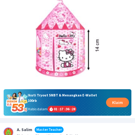
Ikuti Tryout SNBT & Menangkan E-Wallet
100rb
Klaim
Habis dalam
01
:
17
:
36
:
28
A. Salim
Master Teacher