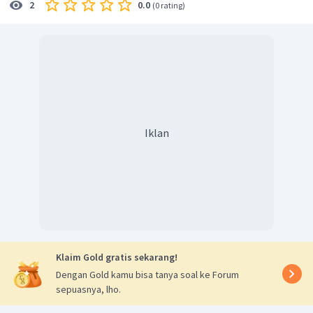
0.0
2
(
0 rating
)
3
462
cm
Jadi, volume celengan tersebut adalah
.
Iklan
Klaim Gold gratis sekarang!
Dengan Gold kamu bisa tanya soal ke Forum
sepuasnya, lho.