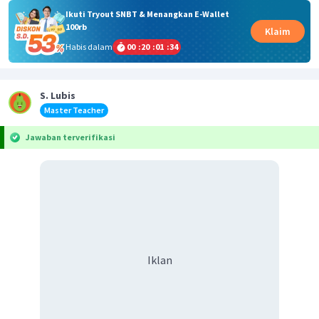
Ikuti Tryout SNBT & Menangkan E-Wallet
100rb
Klaim
Habis dalam
00
:
20
:
01
:
33
S. Lubis
Master Teacher
Jawaban terverifikasi
Iklan