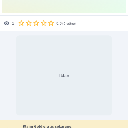
0.0
1
(
0 rating
)
Iklan
Klaim Gold gratis sekarang!