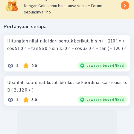
Dengan Gold kamu bisa tanya soal ke Forum
sepuasnya, lho.
Pertanyaan serupa
Hitunglah nilai-nilai dari bentuk berikut. b. sin ( − 210 ) ∘ +
cos 51 0 ∘ − tan 96 0 ∘ sin 15 0 ∘ − cos 33 0 ∘ + tan ( − 120 ) ∘
1
0.0
Jawaban terverifikasi
Ubahlah koordinat kutub berikut ke koordinat Cartesius. b.
B ( 2 , 12 0 ∘ )
1
5.0
Jawaban terverifikasi