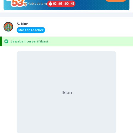
Habis dalam
02
:
05
:
00
:
48
S. Nur
Master Teacher
Jawaban terverifikasi
Iklan