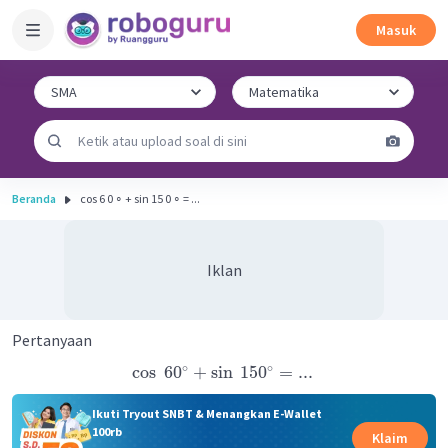
Masuk
Beranda
cos 6 0 ∘ + sin 15 0 ∘ = ...
Iklan
Pertanyaan
∘
∘
cos
6
0
+
sin
15
0
=
...
Ikuti Tryout SNBT & Menangkan E-Wallet
100rb
Klaim