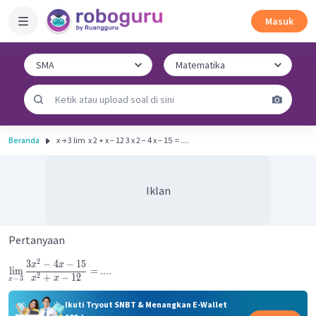
Masuk
Beranda
x → 3 lim ​ x 2 + x − 12 3 x 2 − 4 x − 15 ​ = ....
Iklan
Pertanyaan
2
3
−
4
−
15
x
x
lim
=
....
2
+
−
12
x
x
→
3
x
Ikuti Tryout SNBT & Menangkan E-Wallet