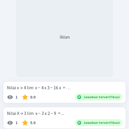
Iklan
Nilai x → 4 lim ​ x − 4 x 3 − 16 x ​ = …
1
0.0
Jawaban terverifikasi
Nilai X → 3 lim ​ x − 3 x 2 − 9 ​ = ...
1
5.0
Jawaban terverifikasi