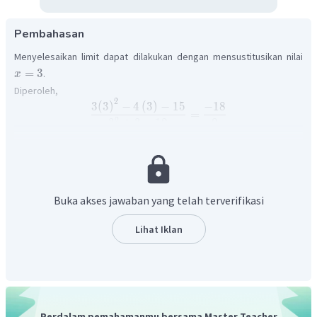
Pembahasan
Menyelesaikan limit dapat dilakukan dengan mensustitusikan nilai
=
3
.
x
Diperoleh,
2
3
(
3
)
−
4
(
3
)
−
15
−
18
=
2
3
+
3
−
12
0
Karena penyebutnya 0 maka kita coba dengan cara yang lain.
Limit fungsi aljbar dapat diselesikan dengan menggunakan metode
pemfaktoran kemudian subsitusi semua variabel dengan nilai 3.
Buka akses jawaban yang telah terverifikasi
Lihat Iklan
Perdalam pemahamanmu bersama Master Teacher