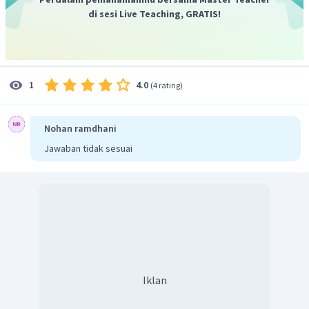
di sesi Live Teaching, GRATIS!
Dengan demikian, hasilnya yaitu 2.
4.0
1
(
4 rating
)
Nohan ramdhani
Jawaban tidak sesuai
Iklan