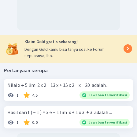
Klaim Gold gratis sekarang!
Dengan Gold kamu bisa tanya soal ke Forum
sepuasnya, lho.
Pertanyaan serupa
Nilai x → 5 lim ​ 2 x 2 − 13 x + 15 x 2 − x − 20 ​ adalah...
1
4.5
Jawaban terverifikasi
Hasil dari f ( − 1 ) = x → − 1 lim ​ x + 1 x 3 ​ + 3 ​ adalah ...
1
0.0
Jawaban terverifikasi