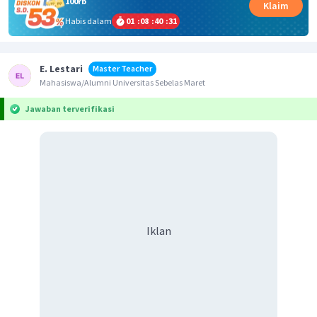
100rb
Klaim
Habis dalam
01
:
08
:
40
:
31
E. Lestari
Master Teacher
Mahasiswa/Alumni Universitas Sebelas Maret
Jawaban terverifikasi
Iklan