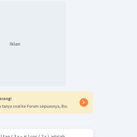
Iklan
arang!
 tanya soal ke Forum sepuasnya, lho.
) tan ( 3 x − π ) cos ( 2 x ) ​ adalah ...