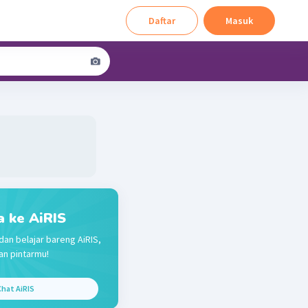
Daftar
Masuk
a ke AiRIS
dan belajar bareng AiRIS,
n pintarmu!
hat AiRIS