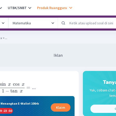
UTBK/SNBT
Produk Ruangguru
 ​ = ...
Iklan
Tany
sin
cos
x
x
=
...
Yuk, cobain chat 
1
−
tan
x
tema
& Menangkan E-Wallet 100rb
Klaim
C
9
:
23
:
49