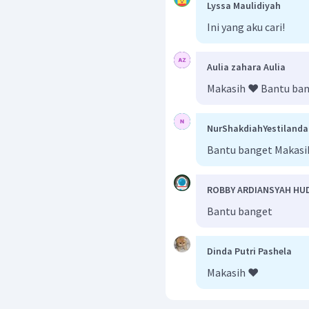
Lyssa Maulidiyah
Ini yang aku cari!
Aulia zahara Aulia
Makasih ❤️ Bantu ba
NurShakdiahYestilanda
Bantu banget Makasi
ROBBY ARDIANSYAH HU
Bantu banget
Dinda Putri Pashela
Makasih ❤️