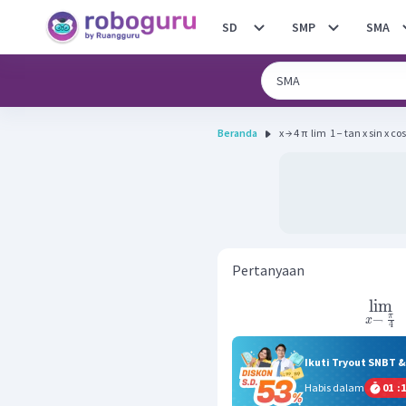
SD
SMP
SMA
Beranda
x → 4 π ​ lim ​ 1 − tan x sin x cos x
Pertanyaan
lim
π
→
x
4
Ikuti Tryout SNBT 
Habis dalam
01
:
1