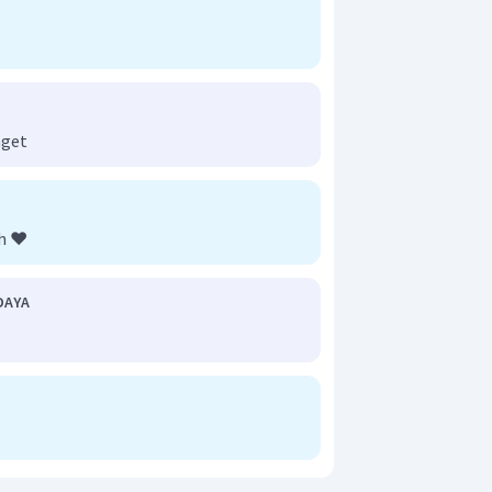
nget
h ❤️
DAYA