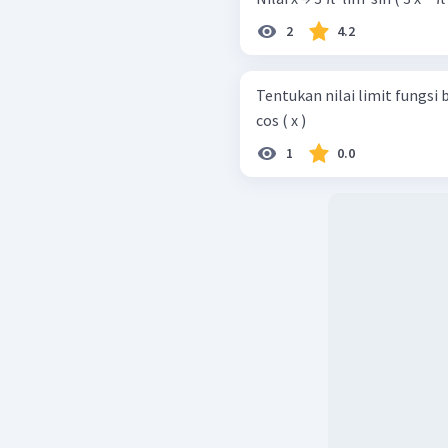
2
4.2
Tentukan nilai limit fungsi berikut. a. x → 3 π ​ lim ​ 3 tan ( 
cos ( x ) ​
1
0.0