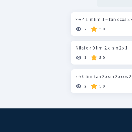
x → 4 1 ​ π lim ​ 1 − tan x cos 2 x ​
2
5.0
Nilai x → 0 lim ​ 2 x . sin 2 x 1 − co
1
5.0
x → 0 lim ​ tan 2 x sin 2 x cos 2 x 
2
5.0