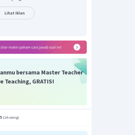
Lihat Iklan
adalah
.
anmu bersama Master Teacher
ive Teaching, GRATIS!
.5
(
14 rating
)