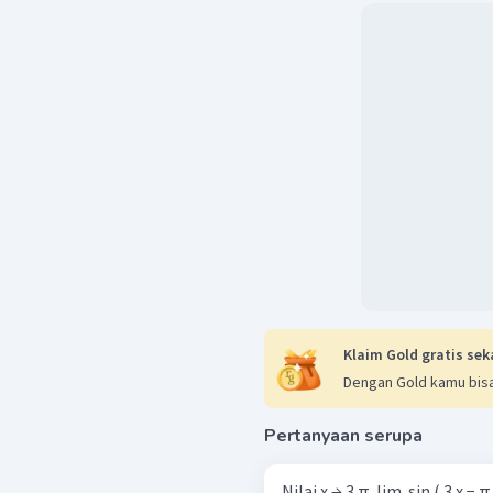
Klaim Gold gratis sek
Dengan Gold kamu bisa
Pertanyaan serupa
Nilai x → 3 π ​ lim ​ sin ( 3 x − π 