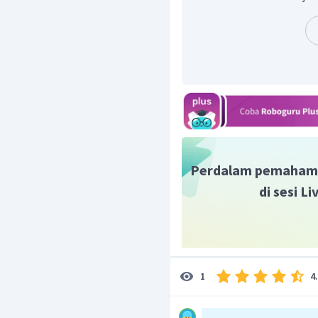
Jadi, nilai
Perdalam pemaham
di sesi L
4
1