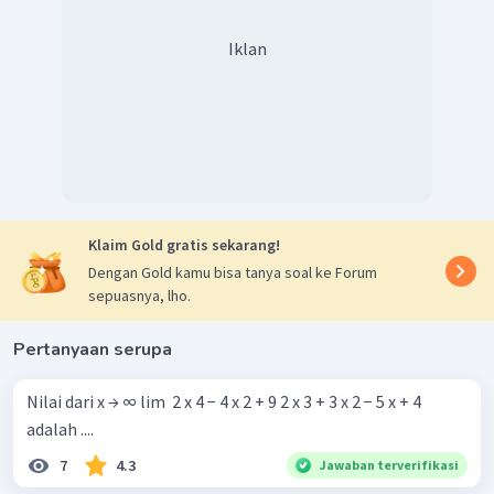
Iklan
Klaim Gold gratis sekarang!
Dengan Gold kamu bisa tanya soal ke Forum
sepuasnya, lho.
Pertanyaan serupa
Nilai dari x → ∞ lim ​ 2 x 4 − 4 x 2 + 9 2 x 3 + 3 x 2 − 5 x + 4 ​
adalah ....
7
4.3
Jawaban terverifikasi