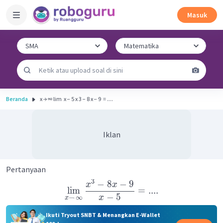
Masuk
Beranda
x → ∞ lim ​ x − 5 x 3 − 8 x − 9 ​ = ....
Iklan
Pertanyaan
3
−
8
−
9
x
x
lim
=
....
−
5
x
→
∞
x
Ikuti Tryout SNBT & Menangkan E-Wallet