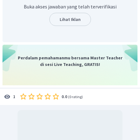
Buka akses jawaban yang telah terverifikasi
Lihat Iklan
Diketahui
.
Pangkat tertinggi variabel
pembilang adalah 3 dan
pangkat tertinggi variabel
penyebut adalah 1.
Perdalam pemahamanmu bersama Master Teacher
di sesi Live Teaching, GRATIS!
Maka nilai
adalah:
Jadi,
.
0.0
1
(
0 rating
)