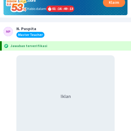
100rb
Klaim
Habis dalam
01
:
16
:
49
:
12
N. Puspita
Master Teacher
Jawaban terverifikasi
Iklan