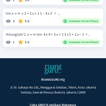
1
3.0
lim x → ∞ ​ x 2 + 2 x + 1 1 − 4 x 3 ​ ​ = ​ .... ​
3
5.0
Jawaban terverifikasi
Hitunglah! 1. x → ∞ lim ​ 4 x 4 + 3 x + 2 3 x 5 + 2 x − 1 ​ = ...
1
5.0
Jawaban terverifikasi
RUANGGURU HQ
Jl. Dr. Saharjo No.161, Manggarai Selatan, Tebet, Kota Jakarta
Selatan, Daerah Khusus Ibukota Jakarta 12860
Coba GRATIS Aplikasi Roboguru