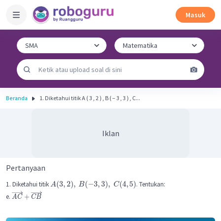
Masuk
Beranda
1. Diketahui titik A ( 3 , 2 ) , B ( − 3 , 3 ) , C...
Iklan
Pertanyaan
(
3
,
2
)
,
(
−
3
,
3
)
,
(
4
,
5
)
1. Diketahui titik
. Tentukan:
A
B
C
e.
+
A
C
CB