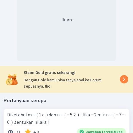
Iklan
Klaim Gold gratis sekarang!
Dengan Gold kamu bisa tanya soal ke Forum
sepuasnya, lho.
Pertanyaan serupa
Diketahui m = ( 1 a ​ ) dan n = ( − 5 2 ​ ) . Jika − 2 m + n = ( − 7 −
6 ​ ) ,tentukan nilai a !
37
4.0
Jawaban terverifikasi