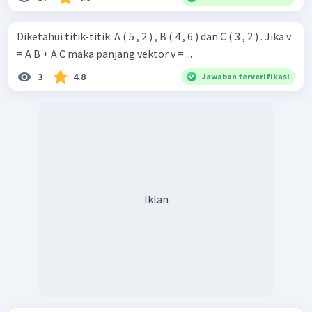
Diketahui titik-titik: A ( 5 , 2 ) , B ( 4 , 6 ) dan C ( 3 , 2 ) . Jika v
= A B + A C maka panjang vektor v = ...
3
4.8
Jawaban terverifikasi
Iklan