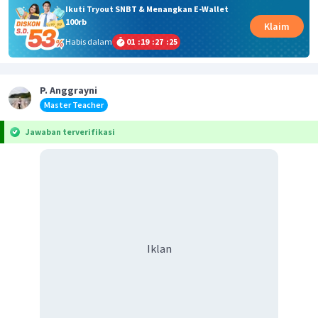
Ikuti Tryout SNBT & Menangkan E-Wallet
100rb
Klaim
Habis dalam
01
:
19
:
27
:
24
P. Anggrayni
Master Teacher
Jawaban terverifikasi
Iklan