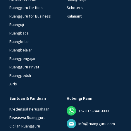
Ruangguru for Kids
Schoters
Ruangguru for Business
Kalananti
Ruanguji
Ruangbaca
Ruangkelas
Ruangbelajar
Ruangpengajar
Ruangguru Privat
Ruangpeduli
Airis
Bantuan & Panduan
Hubungi Kami
Kredensial Perusahaan
+62 815-7441-0000
Beasiswa Ruangguru
info@ruangguru.com
Cicilan Ruangguru