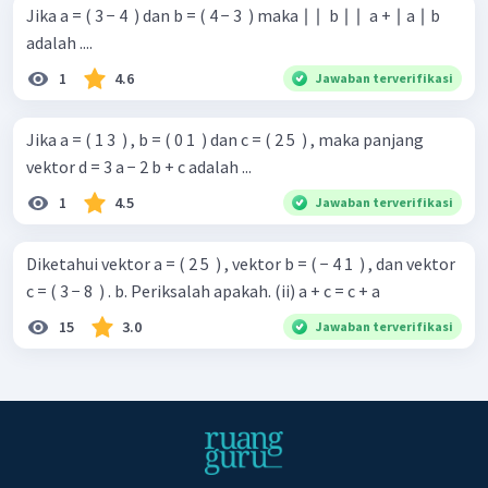
Jika a = ( 3 − 4 ​ ) dan b = ( 4 − 3 ​ ) maka ∣ ∣ ​ b ∣ ∣ ​ a + ∣ a ∣ b
adalah ....
1
4.6
Jawaban terverifikasi
Jika a = ( 1 3 ​ ) , b = ( 0 1 ​ ) dan c = ( 2 5 ​ ) , maka panjang
vektor d = 3 a − 2 b + c adalah ...
1
4.5
Jawaban terverifikasi
Diketahui vektor a = ( 2 5 ​ ) , vektor b = ( − 4 1 ​ ) , dan vektor
c = ( 3 − 8 ​ ) . b. Periksalah apakah. (ii) a + c = c + a
15
3.0
Jawaban terverifikasi