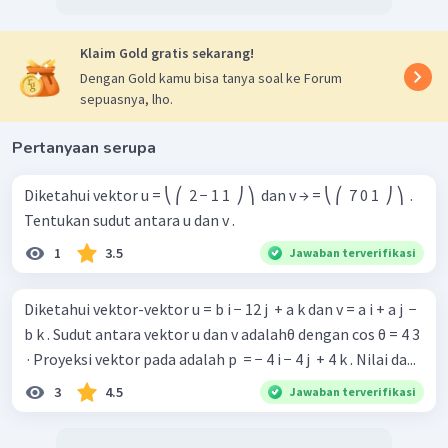
Klaim Gold gratis sekarang!
Dengan Gold kamu bisa tanya soal ke Forum
sepuasnya, lho.
Pertanyaan serupa
Diketahui vektor u = ⎝ ⎛ ​ 2 − 1 1 ​ ⎠ ⎞ ​ dan v → = ⎝ ⎛ ​ 7 0 1 ​ ⎠ ⎞ ​ .
Tentukan sudut antara u dan v .
1
3.5
Jawaban terverifikasi
Diketahui vektor-vektor u = b i − 12 j ​ + a k dan v = a i + a j ​ −
b k . Sudut antara vektor u dan v adalahθ dengan cos θ = 4 3 ​
​ · Proyeksi vektor pada adalah p ​ = − 4 i − 4 j ​ + 4 k . Nilai da...
3
4.5
Jawaban terverifikasi