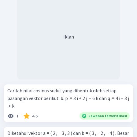
Iklan
Carilah nilai cosinus sudut yang dibentuk oleh setiap
pasangan vektor berikut. b. p ​ = 3 i + 2 j ​ − 6 k dan q ​ = 4 i − 3 j
​ + k
1
4.5
Jawaban terverifikasi
Diketahui vektor a = ( 2 , − 3 , 3 ) dan b = ( 3 , − 2 , − 4 ) . Besar