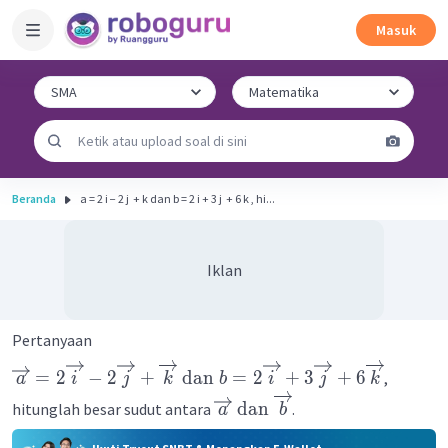
Masuk
Beranda
a = 2 i − 2 j ​ + k dan b = 2 i + 3 j ​ + 6 k , hi...
Iklan
Pertanyaan
=
2
−
2
+
dan
=
2
+
3
+
6
,
a
i
j
k
b
i
j
k
dan
hitunglah besar sudut antara
.
a
b