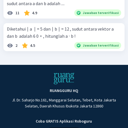
sudut antara a dan b adalah ....
11
4.9
Jawaban terverifikasi
Diketahui ∣ a ​ ∣ = 5 dan ∣ b ∣ = 12 , sudut antara vektor a ​
dan b ​ adalah 6 0 ∘ , hitunglah a ⋅ b !
2
4.5
Jawaban terverifikasi
RUANGGURU HQ
Jl. Dr. Saharjo No.161, Manggarai Selatan, Tebet, Kota Jakarta
Selatan, Daerah Khusus Ibukota Jakarta 12860
Coba GRATIS Aplikasi Roboguru