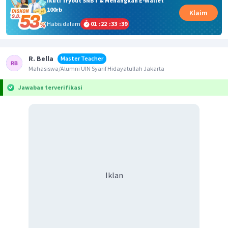
Ikuti Tryout SNBT & Menangkan E-Wallet
100rb
Klaim
Habis dalam
01
:
22
:
33
:
39
R. Bella
Master Teacher
Mahasiswa/Alumni UIN Syarif Hidayatullah Jakarta
Jawaban terverifikasi
Iklan