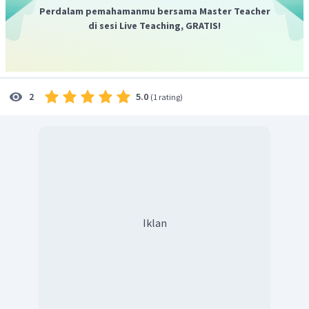
Perdalam pemahamanmu bersama Master Teacher
di sesi Live Teaching, GRATIS!
5.0
2
(
1 rating
)
Iklan