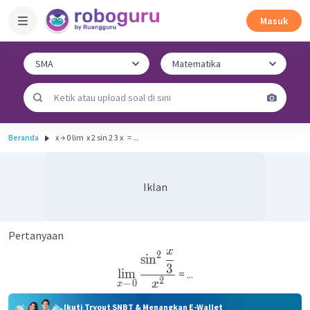
Masuk
Beranda
x → 0 lim ​ x 2 sin 2 3 x ​ ​ = ...
Iklan
Pertanyaan
x
2
sin
3
lim
= ...
2
x
→
0
x
Ikuti Tryout SNBT & Menangkan E-Wallet