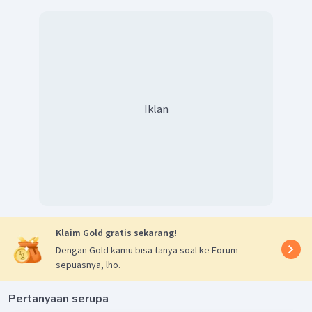
Iklan
Klaim Gold gratis sekarang!
Dengan Gold kamu bisa tanya soal ke Forum
sepuasnya, lho.
Pertanyaan serupa