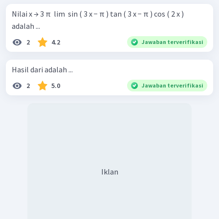
Nilai x → 3 π ​ lim ​ sin ( 3 x − π ) tan ( 3 x − π ) cos ( 2 x ) ​
adalah ...
2
4.2
Jawaban terverifikasi
Hasil dari adalah ...
2
5.0
Jawaban terverifikasi
Iklan