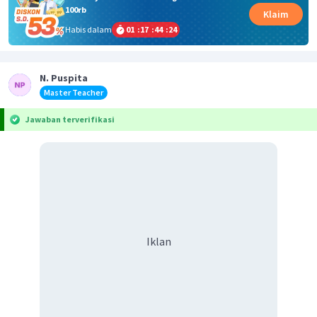
100rb
Klaim
Habis dalam
01
:
17
:
44
:
24
N. Puspita
Master Teacher
Jawaban terverifikasi
Iklan