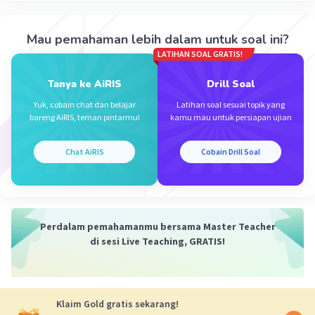
·
5.0
(
1
)
Balas
Beri Rating
Mau pemahaman lebih dalam untuk soal ini?
Putri C
Level 12
LATIHAN SOAL GRATIS!
04 Agustus 2024 08:41
terimakasih kakk
Tanya ke AiRIS
Drill Soal
Yuk, cobain chat dan belajar
Latihan soal sesuai topik yang
bareng AiRIS, teman pintarmu!
kamu mau untuk persiapan ujian
Chat AiRIS
Cobain Drill Soal
Iklan
Perdalam pemahamanmu bersama Master Teacher
di sesi Live Teaching, GRATIS!
Klaim Gold gratis sekarang!