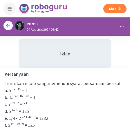
Masuk
Putri C
04 Agustus 2024 06:42
Iklan
Pertanyaan
Tentukan nilai x yang memenuhi syarat persamaan berikut
3x - 15
a. 5
= 1
x2 - 8x - 20
b. 15
= 1
3x - 2
3
c. 7
= 7
4x-5
d. 5
= 125
x2 + 4x - 8
e. 1/4 • 2
= 1/32
x2 - 4x - 9
f. 5
= 125