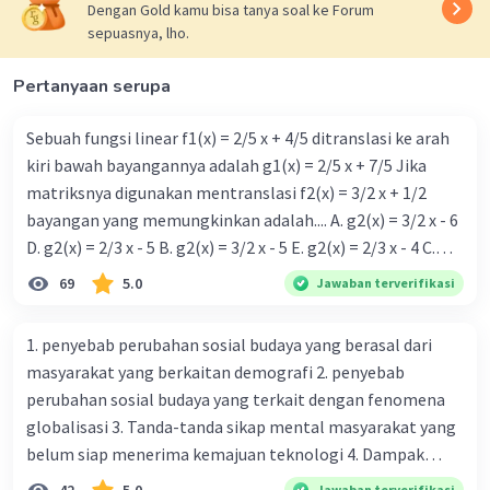
Dengan Gold kamu bisa tanya soal ke Forum
sepuasnya, lho.
Pertanyaan serupa
Sebuah fungsi linear f1(x) = 2/5 x + 4/5 ditranslasi ke arah
kiri bawah bayangannya adalah g1(x) = 2/5 x + 7/5 Jika
matriksnya digunakan mentranslasi f2(x) = 3/2 x + 1/2
bayangan yang memungkinkan adalah.... A. g2(x) = 3/2 x - 6
D. g2(x) = 2/3 x - 5 B. g2(x) = 3/2 x - 5 E. g2(x) = 2/3 x - 4 C.
g{2}(x) = 3/2 x + 5
69
5.0
Jawaban terverifikasi
1. penyebab perubahan sosial budaya yang berasal dari
masyarakat yang berkaitan demografi 2. penyebab
perubahan sosial budaya yang terkait dengan fenomena
globalisasi 3. Tanda-tanda sikap mental masyarakat yang
belum siap menerima kemajuan teknologi 4. Dampak
modernisasi dalam kehidupan sosial masyarakat 5.
Jawaban terverifikasi