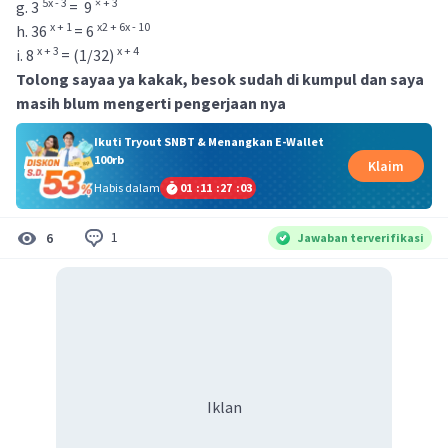
5x - 3
× + 3
g. 3
= 9
x + 1
x2 + 6x - 10
h. 36
= 6
x + 3
x + 4
i. 8
= (1/32)
Tolong sayaa ya kakak, besok sudah di kumpul dan saya
masih blum mengerti pengerjaan nya
Ikuti Tryout SNBT & Menangkan E-Wallet
100rb
Klaim
Habis dalam
01
:
11
:
27
:
03
1
6
Jawaban terverifikasi
Iklan