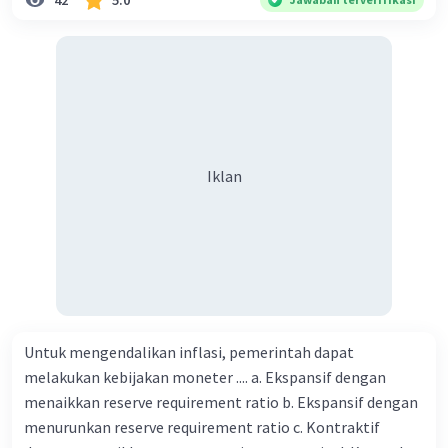
42
5.0
Kegiatan manusia di bidang ekonomi yang menunjukkan
perubahan ke arah modernisasi 6. Contoh pengaruh
modernisasi di bidang ilmu pengetahuan dan pendidikan
terhadap pola pikir masyarakat 7. Konsep mengenai
proses modernisasi di masyarakat seringkali mengalami
kesalahan pahaman, salah satunya kesalahan tersebut
menganggap jika menjadi modern adalah mengikuti... 8.
Iklan
arti dari globalisasi 9. Bentuk kearifan lokal di wilayah
Madura yang berperan dalam pengelolaan SDA dan
dukungan dalam bentuk kebudayaan 10. Syarat menjaga
tradisi kearifan lokal di Nusantara 11. Ciri uang kartal,
giral 12. Syarat melakukan kegiatan barter 13. Arti dari
durability yang merupakan syarat sebuah benda bisa
dikatakan sebagai uang 14. maksud token money dalam
Untuk mengendalikan inflasi, pemerintah dapat
nilai intrinsik 15. maksud dengan satuan hitung dalam
melakukan kebijakan moneter .... a. Ekspansif dengan
fungsi uang 16. fungsi uang 17. peranan dan maksud
menaikkan reserve requirement ratio b. Ekspansif dengan
didirikan lembaga keuangan non-Bank / bukan bank 18.
menurunkan reserve requirement ratio c. Kontraktif
maksud dengan kegiatan menghimpun dana yang