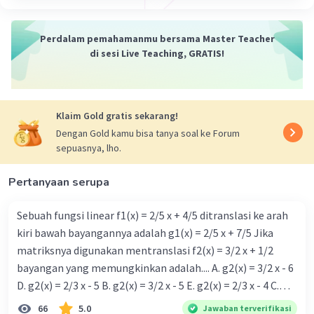
16 Januari 2024 08:08
2
Perdalam pemahamanmu bersama Master Teacher
108 m
di sesi Live Teaching, GRATIS!
Iklan
·
0.0
(
0
)
Balas
Beri Rating
Klaim Gold gratis sekarang!
Dengan Gold kamu bisa tanya soal ke Forum
sepuasnya, lho.
Pertanyaan serupa
Sebuah fungsi linear f1(x) = 2/5 x + 4/5 ditranslasi ke arah
kiri bawah bayangannya adalah g1(x) = 2/5 x + 7/5 Jika
matriksnya digunakan mentranslasi f2(x) = 3/2 x + 1/2
bayangan yang memungkinkan adalah.... A. g2(x) = 3/2 x - 6
D. g2(x) = 2/3 x - 5 B. g2(x) = 3/2 x - 5 E. g2(x) = 2/3 x - 4 C.
g{2}(x) = 3/2 x + 5
66
5.0
Jawaban terverifikasi