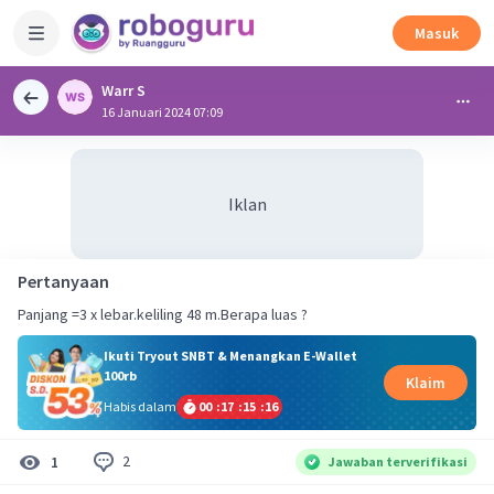
Masuk
Warr S
16 Januari 2024 07:09
Iklan
Pertanyaan
Panjang =3 x lebar.keliling 48 m.Berapa luas ?
Ikuti Tryout SNBT & Menangkan E-Wallet
100rb
Klaim
Habis dalam
00
:
17
:
15
:
16
2
1
Jawaban terverifikasi