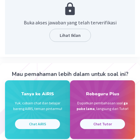
Pembahasan :
p = 3 x l
K = 48 m
Buka akses jawaban yang telah terverifikasi
K = 2(p + l)
Lihat Iklan
K/2 = p + l
48/2 = 3l + l
24 = 4l
l = 24 : 4 = 6 m
p = 3 x 6 = 18 m
Mau pemahaman lebih dalam untuk soal ini?
L = p x l
Tanya ke AiRIS
Roboguru Plus
= 18 x 6
2
= 108 m
Yuk, cobain chat dan belajar
Dapatkan pembahasan soal
ga
bareng AiRIS, teman pintarmu!
pake lama
, langsung dari Tutor!
·
0.0
(
0
)
Balas
Beri Rating
Chat AiRIS
Chat Tutor
Alendra K
Level 84