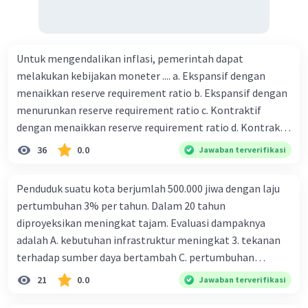
Untuk mengendalikan inflasi, pemerintah dapat
melakukan kebijakan moneter .... a. Ekspansif dengan
menaikkan reserve requirement ratio b. Ekspansif dengan
menurunkan reserve requirement ratio c. Kontraktif
dengan menaikkan reserve requirement ratio d. Kontraktif
dengan menurunkan reserve requirement ratio e.
36
0.0
Jawaban terverifikasi
Ekspansif dengan menaikkan tingkat diskonto Bila Bank
Indonesia melakukan kebijakan moneter ekspansif,
Penduduk suatu kota berjumlah 500.000 jiwa dengan laju
ceteris paribus maka .... a. Menimbulkan inflasi di mana
pertumbuhan 3% per tahun. Dalam 20 tahun
bentuk kurva jumlah uang beredar (penawaran uang) naik
diproyeksikan meningkat tajam. Evaluasi dampaknya
dari kiri bawah ke kanan atas b. Menimbulkan deflasi di
adalah A. kebutuhan infrastruktur meningkat 3. tekanan
mana bentuk kurva jumlah uang beredar (penawaran
terhadap sumber daya bertambah C. pertumbuhan
uang) naik dari kiri bawah ke kanan atas c. Tingkat bunga
eksponensial berdampak jangka panjang D. tidak
21
0.0
Jawaban terverifikasi
meningkat di mana bentuk kurva jumlah uang beredar
memengaruhi tata ruang E. proyeksi penduduk penting
(penawaran uang) naik dari kiri bawah ke kanan atas d.