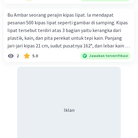
Bu Ambar seorang perajin kipas lipat. la mendapat
pesanan 500 kipas lipat seperti gambar di samping. Kipas
lipat tersebut terdiri atas 3 bagian yaitu kerangka dari
plastik, kain, dan pita perekat untuk tepi kain. Panjang
jari-jari kipas 21 cm, sudut pusatnya 162°, dan lebar kain 14
cm. Biaya kerangka dan tali sebesar Rp1.800,00 per buah,
2
5.0
Jawaban terverifikasi
kain sebesar Rp40.000,00/m², dan pita perekat
Rp350,00/m. Kipas tersebut dijual dengan harga
Rp6.500,00 per buah. Tentukan total keuntungan yang
diperoleh Bu Ambar.
Iklan