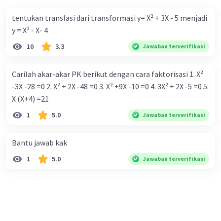
tentukan translasi dari transformasi y= X² + 3X - 5 menjadi
y = X² - X- 4
10
3.3
Jawaban terverifikasi
Carilah akar-akar PK berikut dengan cara faktorisasi 1. X²
-3X -28 =0 2. X² + 2X -48 =0 3. X² +9X -10 =0 4. 3X² + 2X -5 =0 5.
X (X+4) =21
1
5.0
Jawaban terverifikasi
Bantu jawab kak
1
5.0
Jawaban terverifikasi