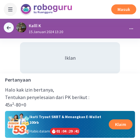
Masuk
Kalll K
15 Januari 2024 13:20
Iklan
Pertanyaan
Halo kak izin bertanya,
Tentukan penyelesaian dari PK berikut :
45x²-80=0
Ikuti Tryout SNBT & Menangkan E-Wallet
100rb
Klaim
Habis dalam
01
:
04
:
29
:
40