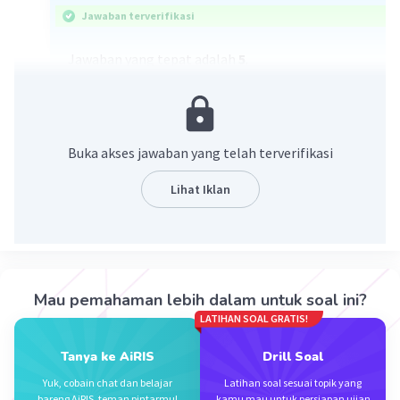
Jawaban terverifikasi
Jawaban yang tepat adalah
5
.
Penjelasan:
Kita
tidak perlu
melakukan perhitungan apapun
Buka akses jawaban yang telah terverifikasi
karena pada soal sudah diketahui persamaan
x +
y + z = 5
.
Lihat Iklan
Maka, dengan mudahnya kita bisa katakan
bahwa nilai x + y + z adalah
5
.
·
1.0
(
3
)
Balas
Beri Rating
Mau pemahaman lebih dalam untuk soal ini?
LATIHAN SOAL GRATIS!
Tanya ke AiRIS
Drill Soal
Yuk, cobain chat dan belajar
Latihan soal sesuai topik yang
bareng AiRIS, teman pintarmu!
kamu mau untuk persiapan ujian