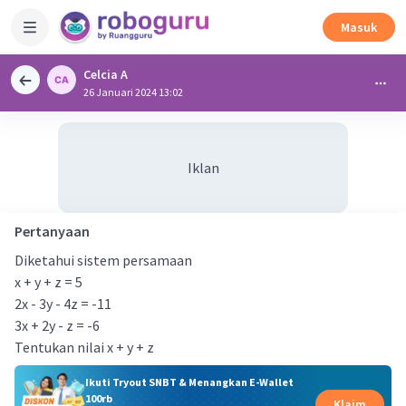
Masuk
Celcia A
26 Januari 2024 13:02
Iklan
Pertanyaan
Diketahui sistem persamaan
x + y + z = 5
2x - 3y - 4z = -11
3x + 2y - z = -6
Tentukan nilai x + y + z
Ikuti Tryout SNBT & Menangkan E-Wallet
100rb
Klaim