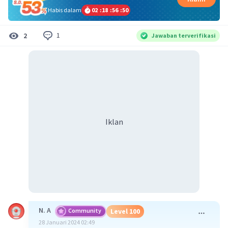
Habis dalam
02
:
18
:
56
:
49
1
2
Jawaban terverifikasi
Iklan
N. A
Community
Level 100
28 Januari 2024 02:49