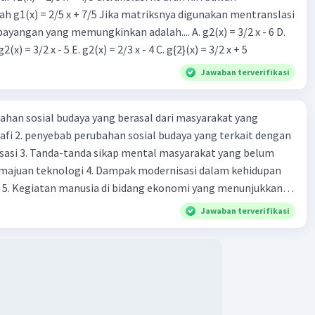
h g1(x) = 2/5 x + 7/5 Jika matriksnya digunakan mentranslasi
 bayangan yang memungkinkan adalah.... A. g2(x) = 3/2 x - 6 D.
g2(x) = 2/3 x - 5 B. g2(x) = 3/2 x - 5 E. g2(x) = 2/3 x - 4 C. g{2}(x) = 3/2 x + 5
Jawaban terverifikasi
ahan sosial budaya yang berasal dari masyarakat yang
fi 2. penyebab perubahan sosial budaya yang terkait dengan
sasi 3. Tanda-tanda sikap mental masyarakat yang belum
majuan teknologi 4. Dampak modernisasi dalam kehidupan
t 5. Kegiatan manusia di bidang ekonomi yang menunjukkan
 modernisasi 6. Contoh pengaruh modernisasi di bidang ilmu
Jawaban terverifikasi
endidikan terhadap pola pikir masyarakat 7. Konsep
modernisasi di masyarakat seringkali mengalami kesalahan
atunya kesalahan tersebut menganggap jika menjadi modern
 8. arti dari globalisasi 9. Bentuk kearifan lokal di wilayah
eran dalam pengelolaan SDA dan dukungan dalam bentuk
rat menjaga tradisi kearifan lokal di Nusantara 11. Ciri uang