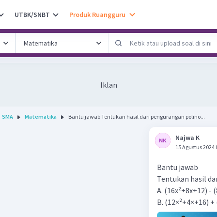
UTBK/SNBT
Produk Ruangguru
Iklan
SMA
Matematika
Bantu jawab Tentukan hasil dari pengurangan polino...
Najwa K
15 Agustus 2024 
Bantu jawab
Tentukan hasil da
A. (16x²+8x+12) - 
B. (12×²+4×+16) + 