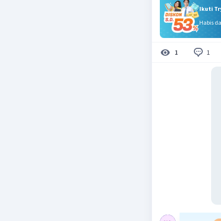
Ikuti T
Habis d
1
1