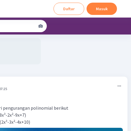
Daftar
Masuk
07:25
ri pengurangan polinomial berikut
(8x³-2x²-9x+7)
(2x³-3x²-4x+10)