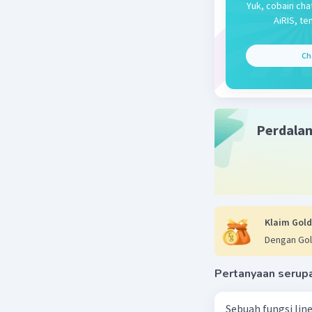
Yuk, cobain cha
AiRIS, te
Ch
Perdala
Klaim Gold
Dengan Gol
Pertanyaan serup
Sebuah fungsi linea