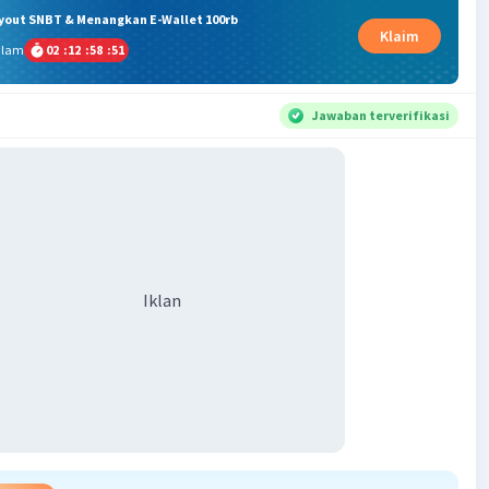
ryout SNBT & Menangkan E-Wallet 100rb
Klaim
alam
02
:
12
:
58
:
51
Jawaban terverifikasi
Iklan