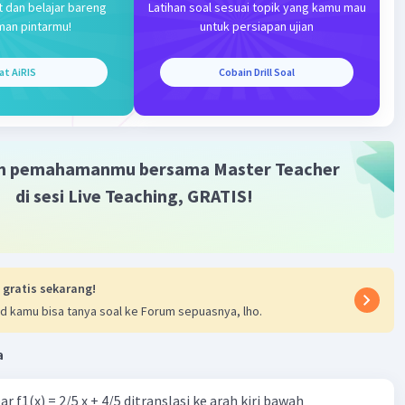
t dan belajar bareng
Latihan soal sesuai topik yang kamu mau
man pintarmu!
untuk persiapan ujian
at AiRIS
Cobain Drill Soal
Iklan
m pemahamanmu bersama Master Teacher
di sesi Live Teaching, GRATIS!
 gratis sekarang!
d kamu bisa tanya soal ke Forum sepuasnya, lho.
a
r f1(x) = 2/5 x + 4/5 ditranslasi ke arah kiri bawah