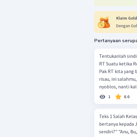
Klaim Gold
Dengan Gol
Pertanyaan serup
Tentukanlah sindi
RT Suatu ketika R
Pak RT kita yang 
risau, ini salahmu
nyoblos, nanti k
dosanya," demikia
1
0.0
teman-temanmu ya
"Kok bisa?" sahut 
Teks 1 Salah Kelas
akan jadi RT, seb
bertanya kepada J
Wono tidak jadi RT
sendiri?" "Anu, B
sangat dalam kal