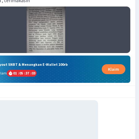
 , terimakasih
ryout SNBT & Menangkan E-Wallet 100rb
Klaim
alam
01
:
05
:
37
:
02