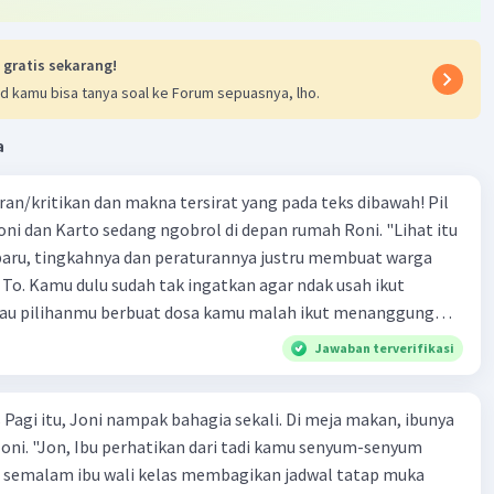
 gratis sekarang!
d kamu bisa tanya soal ke Forum sepuasnya, lho.
a
Iklan
ran/kritikan dan makna tersirat yang pada teks dibawah! Pil
oni dan Karto sedang ngobrol di depan rumah Roni. "Lihat itu
baru, tingkahnya dan peraturannya justru membuat warga
, To. Kamu dulu sudah tak ingatkan agar ndak usah ikut
alau pilihanmu berbuat dosa kamu malah ikut menanggung
n kata Doni kepada Karto. "Kamu itu, Don. Justru kamu dan
Jawaban terverifikasi
ng ndak mau nyobloslah yang berdosa," jawab Karto kesal.
Doni. "Kalau saja kalian dulu nyoblos, tentu Pak Wono tak
 Pagi itu, Joni nampak bahagia sekali. Di meja makan, ibunya
ab pilihan kalian yang bukan Pak Wono membantu agar Pak
oni. "Jon, Ibu perhatikan dari tadi kamu senyum-senyum
," ujar Karto. Doni diam sejenak, ia memikirkan dengan
u, semalam ibu wali kelas membagikan jadwal tatap muka
imat yang diungkapkan Karto.