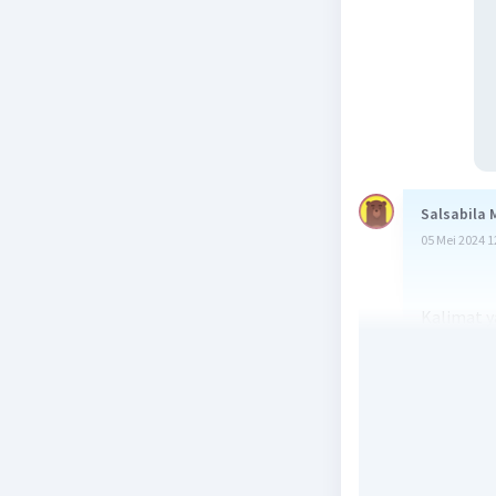
Salsabila 
05 Mei 2024 1
Kalimat y
menjadi k
Jadi, jaw
d) kalimat
Kalimat y
"Teman say