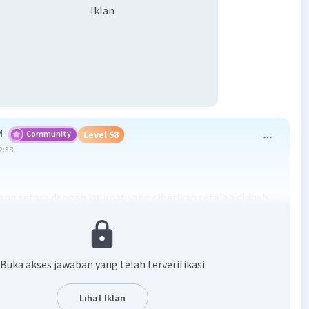
Iklan
M
Community
Level 58
2:38
ang setara dengan kalimat yang diberikan setelah diubah
alimat aktif adalah kalimat 6.
abannya adalah:
 5
Buka akses jawaban yang telah terverifikasi
ang diberikan untuk dibandingkan adalah:
a seperti tersihir oleh bujuk rayu sang penipu."
Lihat Iklan