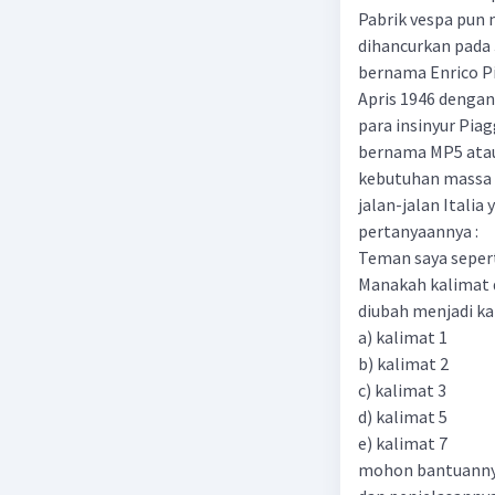
Pabrik vespa pun 
dihancurkan pada 
bernama Enrico Pi
Apris 1946 dengan
para insinyur Pia
bernama MP5 atau 
kebutuhan massa a
jalan-jalan Italia 
pertanyaannya :
Teman saya seperti
Manakah kalimat d
diubah menjadi ka
a) kalimat 1
b) kalimat 2
c) kalimat 3
d) kalimat 5
e) kalimat 7
mohon bantuannya