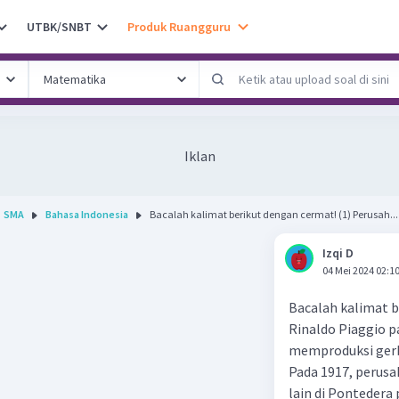
UTBK/SNBT
Produk Ruangguru
Iklan
SMA
Bahasa Indonesia
Bacalah kalimat berikut dengan cermat! (1) Perusah...
Izqi D
04 Mei 2024 02:1
Bacalah kalimat b
Rinaldo Piaggio p
memproduksi gerbo
Pada 1917, perusa
lain di Ponteder