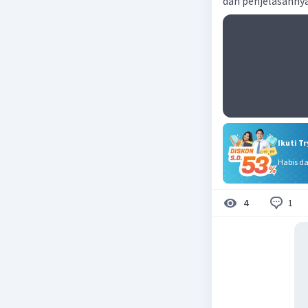
dan penjelasannya
Ikuti T
Habis d
1
4